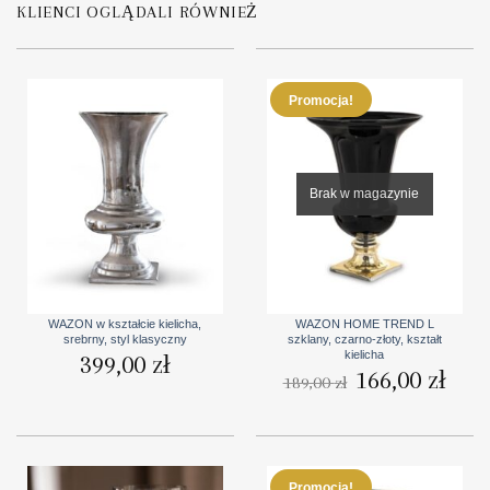
KLIENCI OGLĄDALI RÓWNIEŻ
Promocja!
Brak w magazynie
WAZON w kształcie kielicha,
WAZON HOME TREND L
srebrny, styl klasyczny
szklany, czarno-złoty, kształt
kielicha
399,00
zł
Pierwotna
166,00
zł
Aktua
189,00
zł
cena
cena
wynosiła:
wynosi
189,00 zł.
166,00
Promocja!