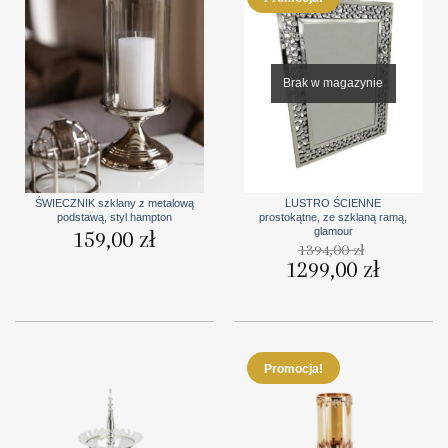
Brak w magazynie
ŚWIECZNIK szklany z metalową
LUSTRO ŚCIENNE
podstawą, styl hampton
prostokątne, ze szklaną ramą,
glamour
159,00
zł
1394,00
zł
Pierwotna
1299,00
zł
Aktualna
cena
cena
wynosiła:
wynosi:
1394,00 zł.
1299,00 zł
Promocja!