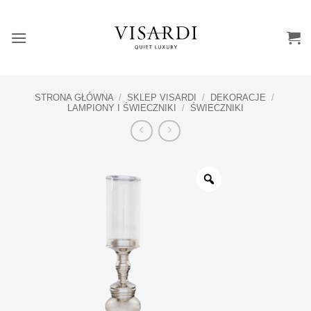
Przewiń
do
zawartości
STRONA GŁÓWNA
/
SKLEP VISARDI
/
DEKORACJE
/
LAMPIONY I ŚWIECZNIKI
/
ŚWIECZNIKI