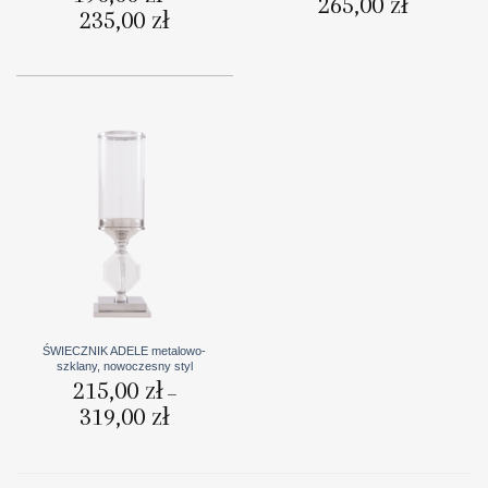
265,00
zł
cen:
235,00
zł
Zakres
od
cen:
239,00 zł
od
do
190,00 zł
265,00 zł
do
235,00 zł
ŚWIECZNIK ADELE metalowo-
szklany, nowoczesny styl
215,00
zł
–
319,00
zł
Zakres
cen:
od
215,00 zł
do
319,00 zł