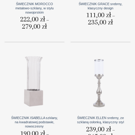
ŚWIECZNIK MOROCCO
ŚWIECZNIK GRACE srebrny,
metalowo-szklany, w stylu
klasyczny design
nowojorskim
111,00
zł
–
222,00
zł
–
235,00
zł
Zakres
cen:
279,00
zł
Zakres
od
cen:
111,00 zł
od
do
222,00 zł
235,00 zł
do
279,00 zł
ŚWIECZNIK ISABELLA szklany,
ŚWIECZNIK ELLEN srebrny, ze
na kwadratowej podstawie,
szklaną osłonką, klasyczny styl
nowoczesny
239,00
zł
–
190,00
zł
–
Zakres