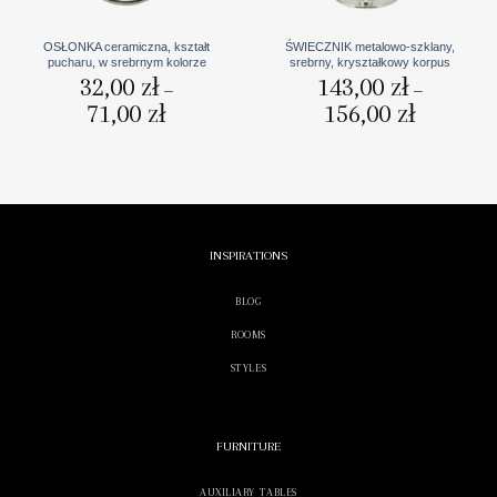
OSŁONKA ceramiczna, kształt
ŚWIECZNIK metalowo-szklany,
pucharu, w srebrnym kolorze
srebrny, kryształkowy korpus
32,00
zł
143,00
zł
–
–
71,00
zł
Zakres
156,00
zł
Zakres
cen:
cen:
od
od
32,00 zł
143,00 zł
do
do
71,00 zł
156,00 zł
INSPIRATIONS
BLOG
ROOMS
STYLES
FURNITURE
AUXILIARY TABLES