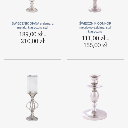
ŚWIECZNIK DIANA srebrny, z
ŚWIECZNIK CONNOR
metalu, klasyczny styl
metalowo-szklany, styl
klasyczny
189,00
zł
–
111,00
zł
–
210,00
zł
Zakres
cen:
155,00
zł
Zakres
od
cen:
189,00 zł
od
do
111,00 zł
210,00 zł
do
155,00 zł