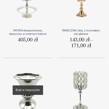
PATERA dwupoziomowa,
ŚWIECZNIK złoty, z kryształem,
klasyczna, w srebrnym kolorze
styl glamour
405,00
zł
143,00
zł
–
171,00
zł
Zakres
cen:
od
143,00 zł
do
171,00 zł
Brak w magazynie