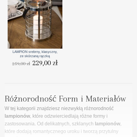
LAMPION srebrny, klasyczny,
ze skórzaną rączką
Pierwotna
229,00
zł
Aktualna
259,00
zł
cena
cena
wynosiła:
wynosi:
259,00 zł.
229,00 zł.
Różnorodność Form i Materiałów
W tej kategorii znajdziesz niezwykłą różnorodność
lampionów
, które odzwierciedlają różne formy i
zastosowania. Od delikatnych, szklanych
lampionów
,
które dodają romantycznego uroku i tworzą przytulny