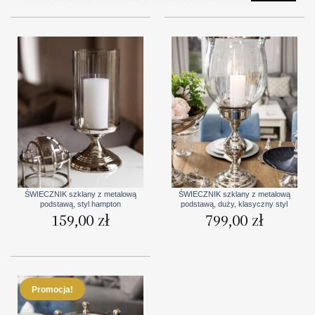
które pozwala na tworzenie wyjątkowej atmosfery w różnych miejscach.
Niezależnie od tego, czy używasz ich wewnątrz, czy na zewnątrz,
lampiony
dodają niezwykłego wdzięku i sprawiają, że każda chwila staje się
jeszcze bardziej wyjątkowa
.
ŚWIECZNIK szklany z metalową
ŚWIECZNIK szklany z metalową
podstawą, styl hampton
podstawą, duży, klasyczny styl
159,00
zł
799,00
zł
Promocja!