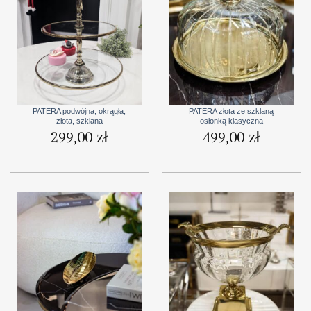
PATERA podwójna, okrągła,
PATERA złota ze szklaną
złota, szklana
osłonką klasyczna
299,00
zł
499,00
zł