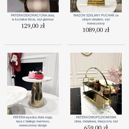
PATERA DEKORACYJNA złota,
WAZON SZKLANY PUCHAR ze
w kształcie liścia, styl glamour
złotym detalem, styl
nowoczesny
129,00
zł
1089,00
zł
PATERA wysoka złota noga,
PATERA DWUPOZIOMOWA
taca z białego marmuru,
złota, metalowa, klasyczny styl
nowoczesny design
659,00
zł