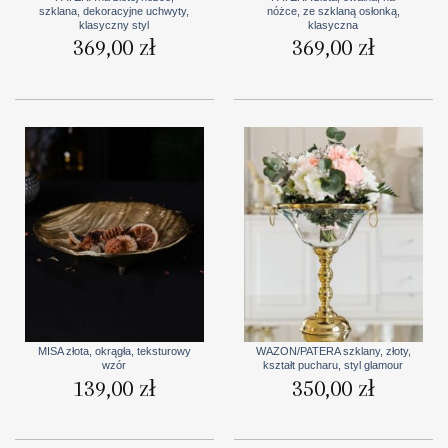
szklana, dekoracyjne uchwyty,
nóżce, ze szklaną osłonką,
klasyczny styl
klasyczna
369,00
zł
369,00
zł
MISA złota, okrągła, teksturowy
WAZON/PATERA szklany, złoty,
wzór
kształt pucharu, styl glamour
139,00
zł
350,00
zł