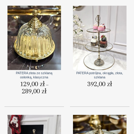
PATERA złota ze szklaną
PATERA potrójna, okrągła, złota,
osłonką, klasyczna
szklana
129,00
zł
392,00
zł
–
289,00
zł
Zakres
cen:
od
129,00 zł
do
289,00 zł