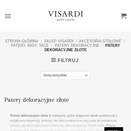
Przewiń
do
zawartości
STRONA GŁÓWNA
/
SKLEP VISARDI
/
AKCESORIA STOŁOWE
/
PATERY, MISY, TACE
/
PATERY DEKORACYJNE
/
PATERY
DEKORACYJNE ZŁOTE
FILTRUJ
Patery dekoracyjne złote
Patery dekoracyjne złote
to kategoria, gdzie bogactwo detali spotyka się z
wyjątkową elegancją, tworząc nie tylko praktyczne naczynia do podawania
potraw, ale także luksusowe elementy dekoracyjne na Twoim stole.
Patery
dekoracyjne złote
to synonim splendoru i wysokiego stylu. Złote patery to