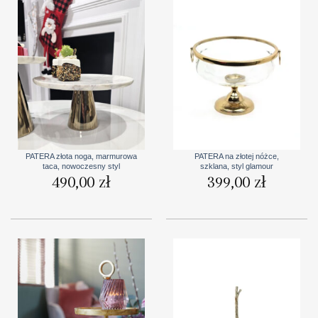
PATERA złota noga, marmurowa
PATERA na złotej nóżce,
taca, nowoczesny styl
szklana, styl glamour
490,00
zł
399,00
zł