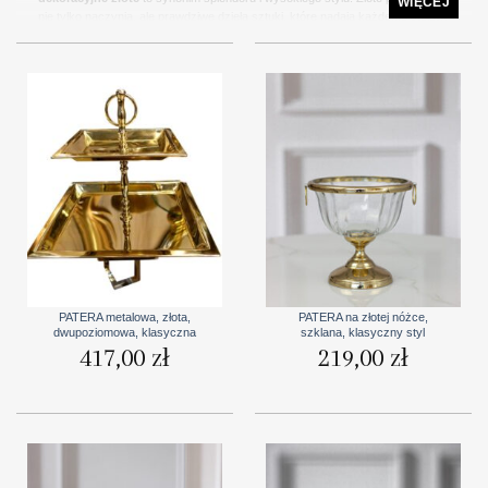
WIĘCEJ
nie tylko naczynia, ale prawdziwe dzieła sztuki, które nadają każdemu stołowi
niepowtarzalny szyk. Ich elegancja, blichtr i wyjątkowy charakter sprawiają,
że
złote patery dekoracyjne są doskonałym wyborem dla tych, którzy
pragną uczynić każde podanie potrawy wyjątkowym momentem
.
PATERA metalowa, złota,
PATERA na złotej nóżce,
dwupoziomowa, klasyczna
szklana, klasyczny styl
417,00
zł
219,00
zł