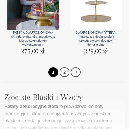
PATERA DWUPOZIOMOWA
DWUPOZIOMOWA PATERA,
okrągła, elegancka, metalowa z
metalowa, z designerskim
luksusowym złotym
stylem,stylowy dodatek
wykończeniem
dekoracyjny
275,00
zł
229,00
zł
1
2
Złociste Blaski i Wzory
Patery dekoracyjne złote
to prawdziwe klejnoty
aranżacyjne, które emanują intensywnym, złocistym
blaskiem, dodając elegancji i wyjątkowości każdemu
stołowi. Ich wyjątkowy urok tkwi nie tylko w złocistym