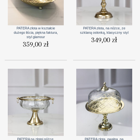
PATERA złota w kształcie
PATERA złota, na nóżce, ze
dużego liścia, piękna faktura,
szklaną osłonką, klasyczny styl
styl glamour
349,00
zł
359,00
zł
PATERA na złotej nóżce,
PATERA złota, owalna, na