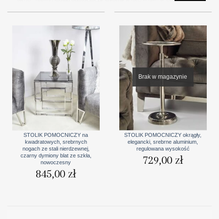
najlepszych materiałów, co gwarantuje nie tylko estetyczny wygląd, ale także
trwałość i solidność konstrukcji. Metaliczny połysk srebra nadaje meblom
niepowtarzalnego charakteru, który przyciąga uwagę i dodaje elegancji
każdemu wnętrzu. Dzięki starannemu wykonaniu i dbałości o szczegóły,
nasze
srebrne stoliki pomocnicze
są nie tylko praktyczne, ale także
stanowią wyrafinowaną ozdobę, która podkreśla wyjątkowy styl i gust
właściciela. Pozwól naszym
srebrnym stolikom pomocniczym
dodać
wyjątkowego blasku Twojemu wnętrzu i cieszyć się niezrównanym
połączeniem funkcjonalności z luksusem.
Brak w magazynie
STOLIK POMOCNICZY na
STOLIK POMOCNICZY okrągły,
kwadratowych, srebrnych
elegancki, srebrne aluminium,
nogach ze stali nierdzewnej,
regulowana wysokość
czarny dymiony blat ze szkła,
729,00
zł
nowoczesny
845,00
zł