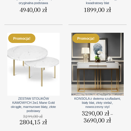
oryginalna podstawa
kwadratowy blat
4940,00
zł
1899,00
zł
Promocja!
Promocja!
ZESTAW STOLIKÓW
KONSOLA z dwiema szufladami,
KAWOWYCH 2w1 Mane Gold
biały blat, złoty stelaż,
okrągłe, marmurowe blaty, złote
nowoczesny styl
podstawy
3290,00
zł
–
3299,00
zł
3690,00
zł
Zakres
Pierwotna
2804,15
zł
Aktualna
cen:
cena
cena
od
wynosiła:
wynosi:
3290,00 zł