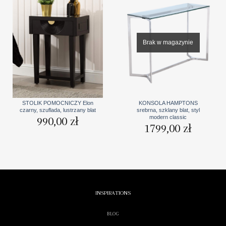
Brak w magazynie
STOLIK POMOCNICZY Elon
KONSOLA HAMPTONS
czarny, szuflada, lustrzany blat
srebrna, szklany blat, styl
modern classic
990,00
zł
1799,00
zł
INSPIRATIONS
BLOG