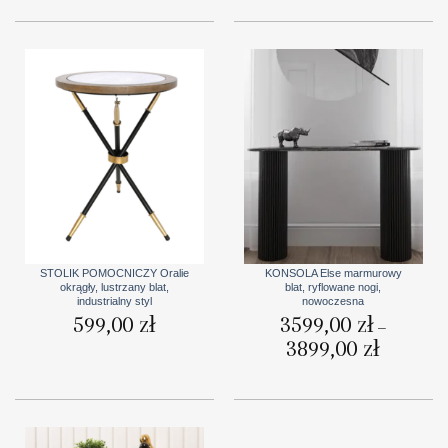
3299,00 zł.
2804,15 zł.
do
3690,00 zł
STOLIK POMOCNICZY Oralie
KONSOLA Else marmurowy
okrągły, lustrzany blat,
blat, ryflowane nogi,
industrialny styl
nowoczesna
599,00
zł
3599,00
zł
–
3899,00
zł
Zakres
cen:
od
3599,00 zł
do
3899,00 zł