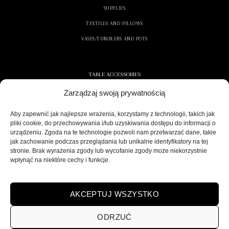
SUPPLIES
TEXTILES AND PILLOWS
VASES/TUMBLERS AND POTS
TABLE ACCESSORIES
Zarządzaj swoją prywatnością
CONTAINERS AND NAPKINS
COOLERS/ICE CONTAINERS
Aby zapewnić jak najlepsze wrażenia, korzystamy z technologii, takich jak
pliki cookie, do przechowywania i/lub uzyskiwania dostępu do informacji o
SALT/PEPPER SHAKERS
urządzeniu. Zgoda na te technologie pozwoli nam przetwarzać dane, takie
jak zachowanie podczas przeglądania lub unikalne identyfikatory na tej
stronie. Brak wyrażenia zgody lub wycofanie zgody może niekorzystnie
wpłynąć na niektóre cechy i funkcje.
SECURE DELIVERY
AKCEPTUJ WSZYSTKO
ODRZUĆ