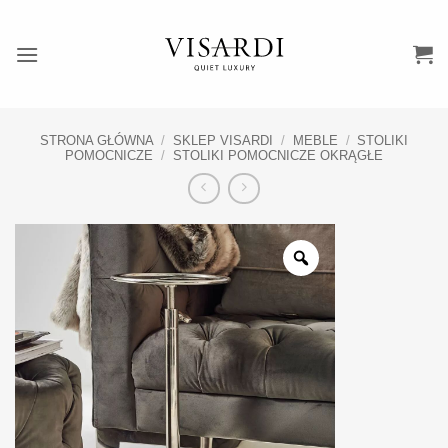
Przewiń
do
zawartości
STRONA GŁÓWNA
/
SKLEP VISARDI
/
MEBLE
/
STOLIKI
POMOCNICZE
/
STOLIKI POMOCNICZE OKRĄGŁE