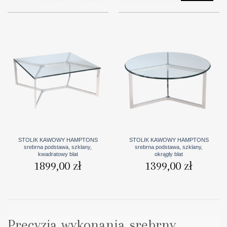
umożliwiają dopasowanie stolika do każdego stylu aranżacji. Dzięki temu
możesz stworzyć harmonijną przestrzeń, w której
stolik kawowy srebrny
będzie zarówno praktycznym elementem wyposażenia, jak i wyrafinowanym
akcentem dekoracyjnym. Odkryj możliwości, jakie oferują
stoliki kawowe
srebrne
, i nadaj swojemu salonowi wyjątkowy charakter, który zachwyci
każdego gościa.
STOLIK KAWOWY HAMPTONS
STOLIK KAWOWY HAMPTONS
srebrna podstawa, szklany,
srebrna podstawa, szklany,
kwadratowy blat
okrągły blat
1899,00
zł
1399,00
zł
Precyzja wykonania srebrny