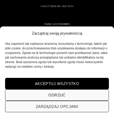
nieodzownym elementem Twojej aranżacji. Wybierz
VASES/TUMBLERS AND POTS
srebrny blask dla swojego salonu i pozwól
stolikom
kawowym srebrnym
ożywić Twoją przestrzeń elegancją i
nowoczesnym designem. Dzięki szerokiemu wyborowi
TABLE ACCESSORIES
modeli, od minimalistycznych po bardziej ozdobne, każdy
Zarządzaj swoją prywatnością
znajdzie coś idealnego dla siebie, tworząc wnętrze pełne
CONTAINERS AND NAPKINS
stylu i klasy.
COOLERS/ICE CONTAINERS
Aby zapewnić jak najlepsze wrażenia, korzystamy z technologii, takich jak
pliki cookie, do przechowywania i/lub uzyskiwania dostępu do informacji o
Zobacz również
SALT/PEPPER SHAKERS
urządzeniu. Zgoda na te technologie pozwoli nam przetwarzać dane, takie
jak zachowanie podczas przeglądania lub unikalne identyfikatory na tej
Stoliki kawowe nowoczesne
stronie. Brak wyrażenia zgody lub wycofanie zgody może niekorzystnie
Stoliki kawowe kwadratowe
wpłynąć na niektóre cechy i funkcje.
SECURE DELIVERY
Stoliki kawowe okrągłe
Stoliki kawowe złote
AKCEPTUJ WSZYSTKO
ODRZUĆ
ZARZĄDZAJ OPCJAMI
POLITYKA PRYWATNOŚCI
REGULAMIN SKLEPU ON-LINE
WYSYŁKA
DOSTAWA
ZWROTY
HOME
VISARDI