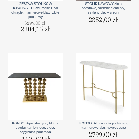
ZESTAW STOLIKÓW
STOLIK KAWOWY złota
KAWOWYCH 2w1 Mane Gold
podstawa, srebrne elementy,
okrągłe, marmurowe blaty, złote
szklany blat – średni
podstawy
2352,00
zł
3299,00
zł
Pierwotna
2804,15
zł
Aktualna
cena
cena
wynosiła:
wynosi:
3299,00 zł.
2804,15 zł.
KONSOLA prostokątna, blat ze
KONSOLA Evja złota podstawa,
spieku kamiennego, złota,
marmurowy blat, nowoczesna
oryginalna podstawa
2799,00
zł
4940,00
zł