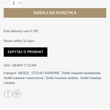
ilość STOLIK KAWOWY HAMPTONS srebrna podstawa, szklany, 
DODAJ DO KOSZYKA
Free delivery over € 200
Return within 14 days
ZAPYTAJ O PRODUKT
SKU:
HE8HP-CT1144S
Kategorii:
MEBLE
,
STOLIKI KAWOWE
,
Stoliki kawowe kwadratowe
,
Stoliki kawowe nowoczesne
,
Stoliki kawowe srebrne
,
Stoliki kawowe
szklane