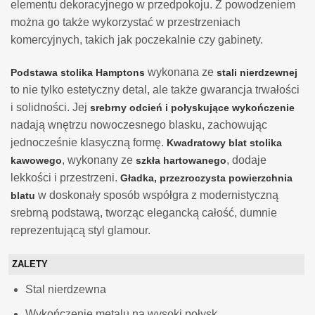
elementu dekoracyjnego w przedpokoju. Z powodzeniem
można go także wykorzystać w przestrzeniach
komercyjnych, takich jak poczekalnie czy gabinety.
wykonana ze
Podstawa stolika Hamptons
stali nierdzewnej
to nie tylko estetyczny detal, ale także gwarancja trwałości
i solidności. Jej
srebrny odcień i połyskujące wykończenie
nadają wnętrzu nowoczesnego blasku, zachowując
jednocześnie klasyczną formę.
Kwadratowy blat stolika
, wykonany ze
, dodaje
kawowego
szkła hartowanego
lekkości i przestrzeni.
Gładka, przezroczysta powierzchnia
w doskonały sposób współgra z modernistyczną
blatu
srebrną podstawą, tworząc elegancką całość, dumnie
reprezentującą styl glamour.
ZALETY
Stal nierdzewna
Wykończenie metalu na wysoki połysk