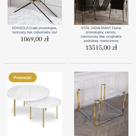
KONSOLA Oralie prostokątna,
STÓŁ JADALNIANY Fiume
lustrzany blat, industrialny styl
prostokątny, ciemny,
marmurowy blat, oryginalna
1069,00
zł
podstawa, nowoczesny
13515,00
zł
Promocja!