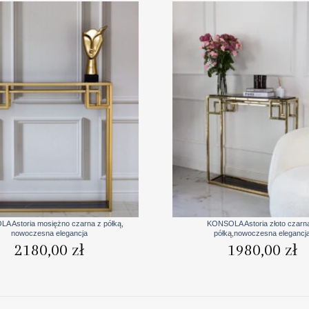
+
A Astoria mosiężno czarna z półką,
KONSOLA Astoria złoto czarn
nowoczesna elegancja
półką,nowoczesna elegancj
2180,00
zł
1980,00
zł