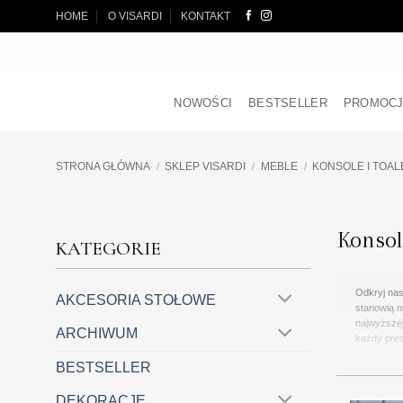
Przewiń
HOME
O VISARDI
KONTAKT
do
zawartości
NOWOŚCI
BESTSELLER
PROMOC
STRONA GŁÓWNA
/
SKLEP VISARDI
/
MEBLE
/
KONSOLE I TOAL
Konsol
KATEGORIE
Odkryj nas
AKCESORIA STOŁOWE
stanowią n
najwyższej
ARCHIWUM
każdy pres
BESTSELLER
DEKORACJE