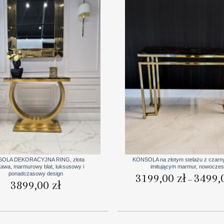
+
OLA DEKORACYJNA RING, złota
KONSOLA na złotym stelażu z czarn
tawa, marmurowy blat, luksusowy i
imitującym marmur, nowocze
ponadczasowy design
3199,00
zł
3499,
–
3899,00
zł