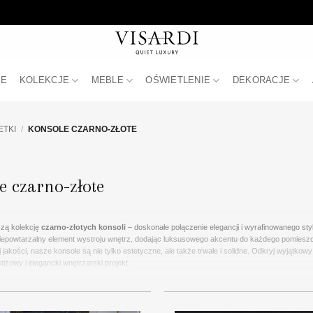
JE
KOLEKCJE
MEBLE
OŚWIETLENIE
DEKORACJE
ETKI
/
KONSOLE CZARNO-ZŁOTE
e czarno-złote
zą kolekcję
czarno-złotych konsoli
– doskonałe połączenie elegancji i wyrafinowanego st
iepowtarzalny element wystroju wnętrz, dodając luksusowego akcentu do każdego pomieszcz
 jakości, nasze konsole są nie tylko estetyczne, ale także trwałe i solidne. Odkryj wyjątkow
tiżowy i elegancki wnętrzarski projekt.