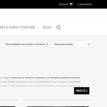
Koszyk
Logowanie
AKCESORIA STOŁOWE
BLOG
Wyświetlanie wszystkich wyników: 6
ylu. Nasze
konsole w kolorze czarnym ze złotymi wykończeniami
enia. Dzięki starannej pracy rzemieślników oraz użytych materiałów
y design i funkcjonalność naszych konsoli, które doskonale wpiszą się w
WIĘCEJ