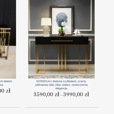
+
ym blatem
KONSOLA z dwiema szufladami, czarny
sna
półmatowy blat, złoty stelarz, nowoczesna
elegancja
Zakres
00
zł
cen:
Zakres
3590,00
zł
3990,00
zł
–
od
cen:
3199,00 zł
od
do
3590,00 zł
3499,00 zł
do
3990,00 zł