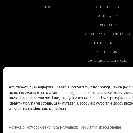
Czarno
STYLES
COFFEE BENCHES
COFFEE TABLES
Nasze
ko
meble nie
COMMODITIES
niepowtar
CONSOLES AND DRESSING TABLES
aranżacja
FLUTED FURNITURE
Visardi
ka
NIGHT TABLES
preferujes
doskonały
POUFS/TABLETS/FOOTSTOOLS
idealnie o
SEATS
atmosferę 
SOFA
Zobac
Aby zapewnić jak najlepsze wrażenia, korzystamy z technologii, takich jak pli
TABLES
przechowywania i/lub uzyskiwania dostępu do informacji o urządzeniu. Zgod
TV BOARDS
Konsole d
pozwoli nam przetwarzać dane, takie jak zachowanie podczas przeglądania 
identyfikatory na tej stronie. Brak wyrażenia zgody lub wycofanie zgody może
Konsole w
wpłynąć na niektóre cechy i funkcje.
Konsole s
Konsole w
POLITYKA PRYWAT
Polityka plików cookies
Polityka Prywatności
Regulamin sklepu on-line