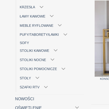
KRZESŁA
ŁAWY KAWOWE
MEBLE RYFLOWANE
PUFY/TABORETY/ŁAWKI
SOFY
STOLIKI KAWOWE
STOLIKI NOCNE
STOLIKI POMOCNICZE
+
STOŁY
KONSOL
SZAFKI RTV
NOWOŚCI
OŚWIETLENIE