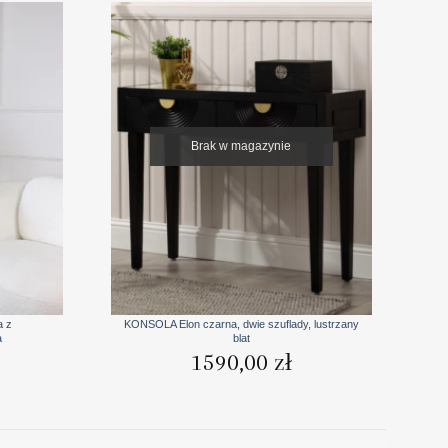
Brak w magazynie
+
a z
KONSOLA Elon czarna, dwie szuflady, lustrzany
a
blat
1590,00
zł