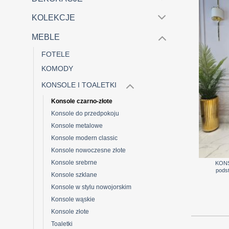
KOLEKCJE
MEBLE
FOTELE
KOMODY
KONSOLE I TOALETKI
Konsole czarno-złote
Konsole do przedpokoju
Konsole metalowe
Konsole modern classic
+
Konsole nowoczesne złote
Konsole srebrne
KONS
pods
Konsole szklane
Konsole w stylu nowojorskim
Konsole wąskie
Konsole złote
Toaletki