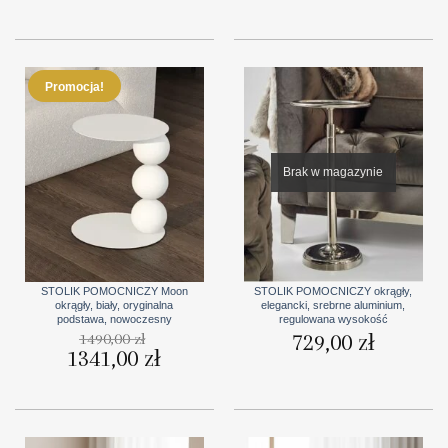
wynosiła:
wynosi:
1349,00 zł.
1011,75 zł
Promocja!
Brak w magazynie
STOLIK POMOCNICZY Moon
STOLIK POMOCNICZY okrągły,
okrągły, biały, oryginalna
elegancki, srebrne aluminium,
podstawa, nowoczesny
regulowana wysokość
729,00
zł
1490,00
zł
Pierwotna
1341,00
zł
Aktualna
cena
cena
wynosiła:
wynosi:
1490,00 zł.
1341,00 zł.