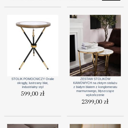
uniwersalności kształtu, meble te łatwo wpiszą się zarówno w nowoczesne,
jak i klasyczne wnętrza, dodając im subtelny akcent estetyczny. Ich
elegancka forma nadaje pomieszczeniom harmonii i przytulności, tworząc
przestrzeń sprzyjającą relaksowi i odpoczynkowi. Dostępne w różnych
wykończeniach i stylach, nasze stoliki pomocnicze okrągłe są nie tylko
funkcjonalne, ale także stanowią piękny element dekoracyjny, który uzupełni
aranżację każdego wnętrza.
STOLIK POMOCNICZY Oralie
ZESTAW STOLIKÓW
okrągły, lustrzany blat,
KAWOWYCH na złotym stelażu
industrialny styl
z białym blatem z konglomeratu
marmurowego, błyszczące
599,00
zł
wykończenie
2399,00
zł