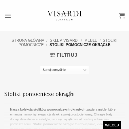
Przewiń
do
zawartości
STRONA GŁÓWNA
/
SKLEP VISARDI
/
MEBLE
/
STOLIKI
POMOCNICZE
/
STOLIKI POMOCNICZE OKRĄGŁE
FILTRUJ
Stoliki pomocnicze okrągłe
Nasza kolekcja stolików pomocniczych okrągłych
zawiera meble, które
emanują harmonią i elegancją dzięki swojej prostocie formy. Okrągłe blaty
dodają delikatności i estetyki, tworząc wyjątkową atmosferę w każdym
pomieszczeniu.
Stoliki pomocnicze okrągłe
to rozwiązanie, które
WIĘCEJ
doskonale sprawdzi się w różnych przestrzeniach. Dzięki swojej