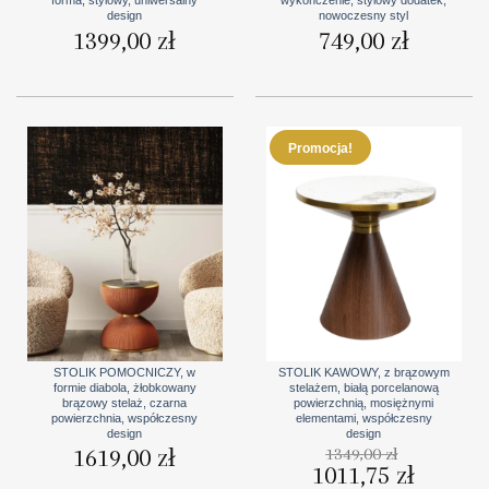
forma, stylowy, uniwersalny
wykończenie, stylowy dodatek,
design
nowoczesny styl
1399,00
zł
749,00
zł
Promocja!
STOLIK POMOCNICZY, w
STOLIK KAWOWY, z brązowym
formie diabola, żłobkowany
stelażem, białą porcelanową
brązowy stelaż, czarna
powierzchnią, mosiężnymi
powierzchnia, współczesny
elementami, współczesny
design
design
1619,00
zł
1349,00
zł
Pierwotna
1011,75
zł
Aktualna
cena
cena