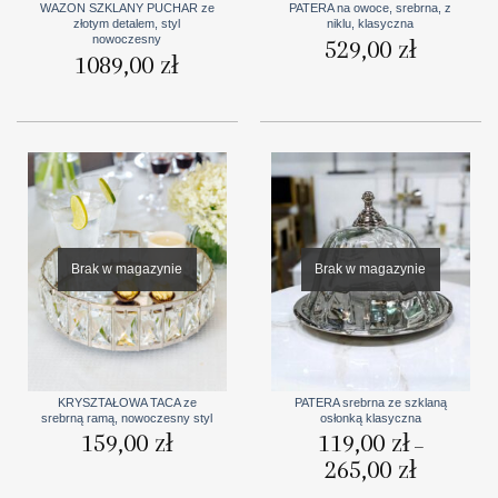
WAZON SZKLANY PUCHAR ze
PATERA na owoce, srebrna, z
złotym detalem, styl
niklu, klasyczna
nowoczesny
529,00
zł
1089,00
zł
Brak w magazynie
Brak w magazynie
KRYSZTAŁOWA TACA ze
PATERA srebrna ze szklaną
srebrną ramą, nowoczesny styl
osłonką klasyczna
159,00
zł
119,00
zł
–
265,00
zł
Zakres
cen:
od