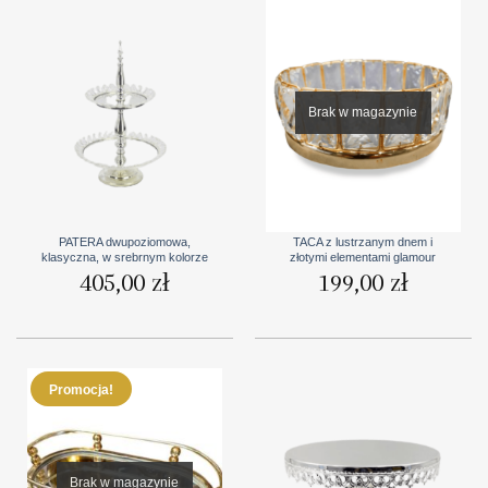
Brak w magazynie
PATERA dwupoziomowa,
TACA z lustrzanym dnem i
klasyczna, w srebrnym kolorze
złotymi elementami glamour
405,00
zł
199,00
zł
Promocja!
Brak w magazynie