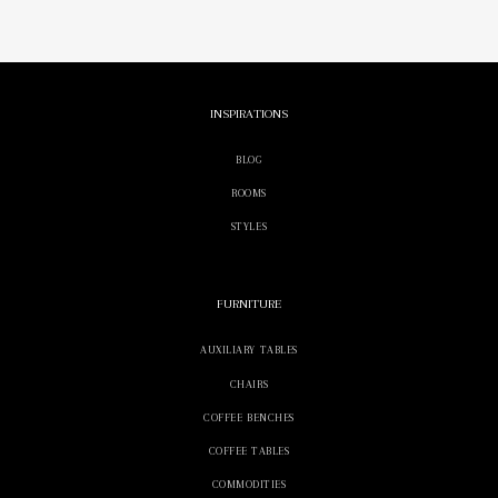
119,00 zł
do
265,00 zł
INSPIRATIONS
BLOG
ROOMS
STYLES
FURNITURE
AUXILIARY TABLES
CHAIRS
COFFEE BENCHES
COFFEE TABLES
COMMODITIES