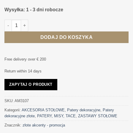
Wysyłka: 1 - 3 dni robocze
ilość PATERA metalowa, złota, dwupoziomowa, klasyczna
DODAJ DO KOSZYKA
Free delivery over € 200
Return within 14 days
ZAPYTAJ O PRODUKT
SKU:
AM3107
Kategorii:
AKCESORIA STOŁOWE
,
Patery dekoracyjne
,
Patery
dekoracyjne złote
,
PATERY, MISY, TACE
,
ZASTAWY STOŁOWE
Znacznik:
złote akcenty - promocja