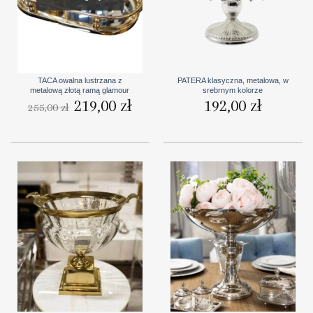
TACA owalna lustrzana z
PATERA klasyczna, metalowa, w
metalową złotą ramą glamour
srebrnym kolorze
Pierwotna
219,00
zł
Aktualna
192,00
zł
255,00
zł
cena
cena
wynosiła:
wynosi:
255,00 zł.
219,00 zł.