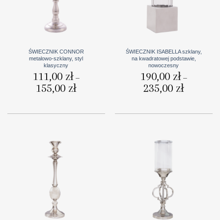
ŚWIECZNIK CONNOR
ŚWIECZNIK ISABELLA szklany,
metalowo-szklany, styl
na kwadratowej podstawie,
klasyczny
nowoczesny
111,00
zł
190,00
zł
–
–
155,00
zł
Zakres
235,00
zł
Zakres
cen:
cen:
od
od
111,00 zł
190,00 zł
do
do
155,00 zł
235,00 zł