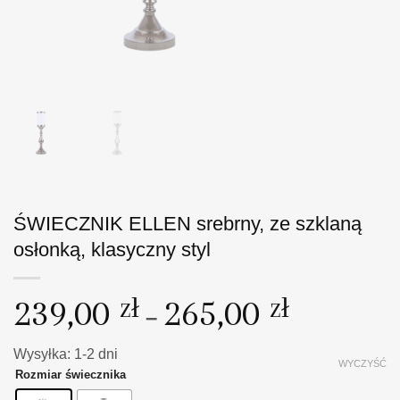
ŚWIECZNIK ELLEN srebrny, ze szklaną
osłonką, klasyczny styl
Zakres
239,00
zł
265,00
zł
–
cen:
od
Wysyłka: 1-2 dni
239,00 zł
WYCZYŚĆ
Rozmiar świecznika
do