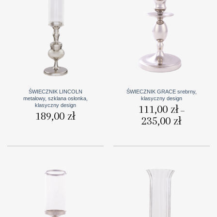
ŚWIECZNIK LINCOLN
ŚWIECZNIK GRACE srebrny,
metalowy, szklana osłonka,
klasyczny design
klasyczny design
111,00
zł
–
189,00
zł
235,00
zł
Zakres
cen:
od
111,00 zł
do
235,00 zł