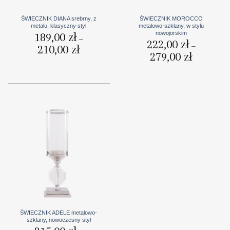
ŚWIECZNIK DIANA srebrny, z
ŚWIECZNIK MOROCCO
metalu, klasyczny styl
metalowo-szklany, w stylu
nowojorskim
189,00
zł
–
222,00
zł
–
210,00
zł
Zakres
cen:
279,00
zł
Zakres
od
cen:
189,00 zł
od
do
222,00 zł
210,00 zł
do
279,00 zł
ŚWIECZNIK ADELE metalowo-
szklany, nowoczesny styl