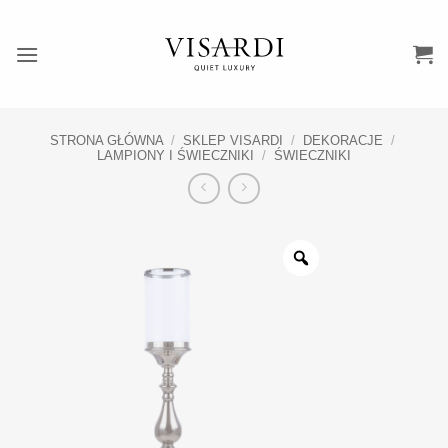
Przewiń
do
zawartości
STRONA GŁÓWNA
/
SKLEP VISARDI
/
DEKORACJE
/
LAMPIONY I ŚWIECZNIKI
/
ŚWIECZNIKI