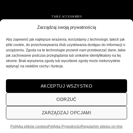
TABLE ACCESSORIES
Zarządzaj swoją prywatnością
CONTAINERS AND NAPKINS
COOLERS/ICE CONTAINERS
Aby zapewnić jak najlepsze wrażenia, korzystamy z technologii, takich jak
pliki cookie, do przechowywania i/lub uzyskiwania dostępu do informacji o
SALT/PEPPER SHAKERS
urządzeniu. Zgoda na te technologie pozwoli nam przetwarzać dane, takie
jak zachowanie podczas przeglądania lub unikalne identyfikatory na tej
stronie. Brak wyrażenia zgody lub wycofanie zgody może niekorzystnie
wpłynąć na niektóre cechy i funkcje.
SECURE DELIVERY
AKCEPTUJ WSZYSTKO
ODRZUĆ
ZARZĄDZAJ OPCJAMI
POLITYKA PRYWATNOŚCI
REGULAMIN SKLEPU ON-LINE
WYSYŁKA
DOSTAWA
ZWROTY
HOME
VISARDI
Polityka plików cookies
Polityka Prywatności
Regulamin sklepu on-line
Visardi | Home Decorations | Home Accessories | © 2026