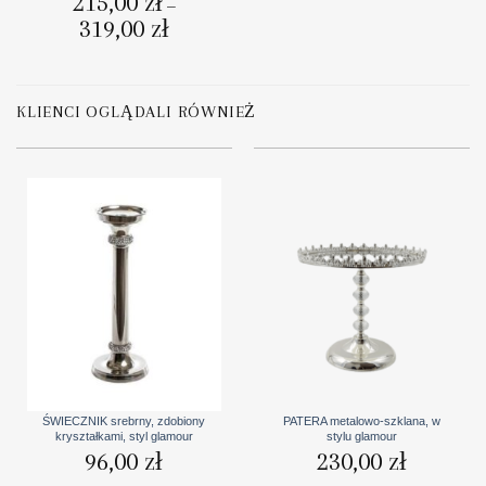
215,00
zł
–
319,00
zł
Zakres
cen:
od
215,00 zł
do
319,00 zł
KLIENCI OGLĄDALI RÓWNIEŻ
ŚWIECZNIK srebrny, zdobiony
PATERA metalowo-szklana, w
kryształkami, styl glamour
stylu glamour
96,00
zł
230,00
zł