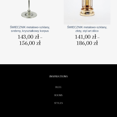
ŚWIECZNIK metalowo-szklany,
ŚWIECZNIK metalowo-szklany,
srebrny, kryształkowy korpus
złoty, styl art déco
143,00
zł
141,00
zł
–
–
156,00
zł
Zakres
186,00
zł
Zakres
cen:
cen:
od
od
143,00 zł
141,00 zł
do
do
156,00 zł
186,00 zł
INSPIRATIONS
BLOG
ROOMS
STYLES