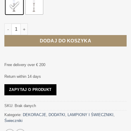
265,00 zł
ilość ŚWIECZNIK ELLEN srebrny, ze szklaną osłonką, klasyczny
DODAJ DO KOSZYKA
Free delivery over € 200
Return within 14 days
ZAPYTAJ O PRODUKT
SKU:
Brak danych
Kategorie:
DEKORACJE
,
DODATKI
,
LAMPIONY I ŚWIECZNIKI
,
Świeczniki