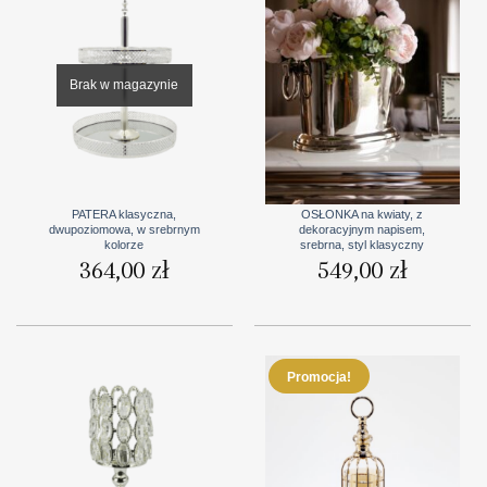
Brak w magazynie
PATERA klasyczna,
OSŁONKA na kwiaty, z
dwupoziomowa, w srebrnym
dekoracyjnym napisem,
kolorze
srebrna, styl klasyczny
364,00
zł
549,00
zł
Promocja!