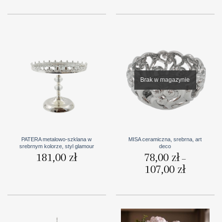
Brak w magazynie
PATERA metalowo-szklana w
MISA ceramiczna, srebrna, art
srebrnym kolorze, styl glamour
deco
181,00
zł
78,00
zł
–
107,00
zł
Zakres
cen:
od
78,00 zł
do
107,00 zł