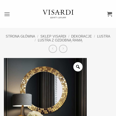
Przewiń
do
zawartości
STRONA GŁÓWNA
/
SKLEP VISARDI
/
DEKORACJE
/
LUSTRA
/
LUSTRA Z OZDOBNĄ RAMĄ