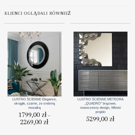
KLIENCI OGLĄDALI RÓWNIEŻ
LUSTRO ŚCIENNE Elegance,
LUSTRO ŚCIENNE METEORA
okrągłe, czarne, ze srebrną
„QUADRO” brązowe,
mozaiką
nowoczesny design, Włoski
projekt
1799,00
zł
–
5299,00
zł
2269,00
zł
Zakres
cen:
od
1799,00 zł