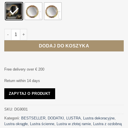
1719,00
ilość LUSTRO ŚCIENNE Aurea Gold, okrągłe, szklana mozaika
DODAJ DO KOSZYKA
Free delivery over € 200
Return within 14 days
ZAPYTAJ O PRODUKT
SKU:
DG9001
Kategorii:
BESTSELLER
,
DODATKI
,
LUSTRA
,
Lustra dekoracyjne
,
Lustra okrągłe
,
Lustra ścienne
,
Lustra w złotej ramie
,
Lustra z ozdobną