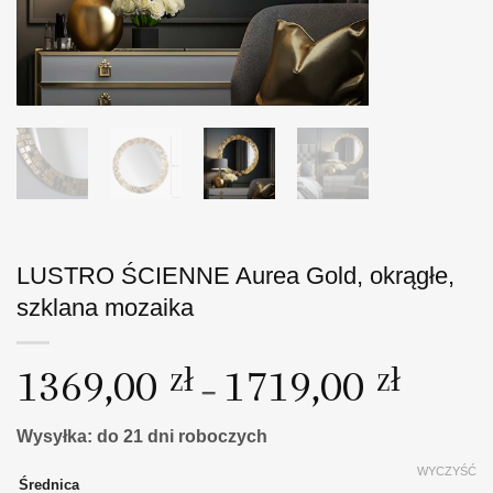
LUSTRO ŚCIENNE Aurea Gold, okrągłe,
szklana mozaika
Zakres
1369,00
zł
1719,00
zł
–
cen:
od
Wysyłka: do 21 dni roboczych
1369,00
WYCZYŚĆ
do
Średnica