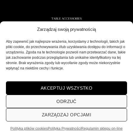
TABLE ACCESSORIES
Zarządzaj swoją prywatnością
CONTAINERS AND NAPKINS
COOLERS/ICE CONTAINERS
Aby zapewnić jak najlepsze wrażenia, korzystamy z technologii, takich jak
pliki cookie, do przechowywania i/lub uzyskiwania dostępu do informacji o
SALT/PEPPER SHAKERS
urządzeniu. Zgoda na te technologie pozwoli nam przetwarzać dane, takie
jak zachowanie podczas przeglądania lub unikalne identyfikatory na tej
stronie. Brak wyrażenia zgody lub wycofanie zgody może niekorzystnie
wpłynąć na niektóre cechy i funkcje.
SECURE DELIVERY
AKCEPTUJ WSZYSTKO
ODRZUĆ
ZARZĄDZAJ OPCJAMI
POLITYKA PRYWATNOŚCI
REGULAMIN SKLEPU ON-LINE
WYSYŁKA
DOSTAWA
ZWROTY
HOME
VISARDI
Polityka plików cookies
Polityka Prywatności
Regulamin sklepu on-line
Visardi | Home Decorations | Home Accessories | © 2026