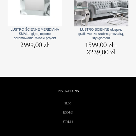
LUSTRO ŚCIENNE MERIDIANA
LUSTRO ŚCIENNE okrągłe,
SMALL, gięte, topione
grafitowe, ze srebrną mozaiką,
obramowanie, Włoski projekt
styl glamour
2999,00
zł
1599,00
zł
–
2239,00
zł
Zakres
cen:
od
1599,00 zł
do
2239,00 zł
INSPIRATIONS
BLOG
ROOMS
STYLES