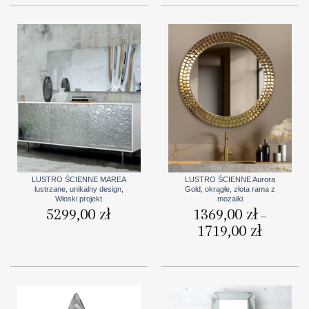
do
2269,00 zł
LUSTRO ŚCIENNE MAREA
LUSTRO ŚCIENNE Aurora
lustrzane, unikalny design,
Gold, okrągłe, złota rama z
Włoski projekt
mozaiki
5299,00
zł
1369,00
zł
–
1719,00
zł
Zakres
cen:
od
1369,00 zł
do
1719,00 zł