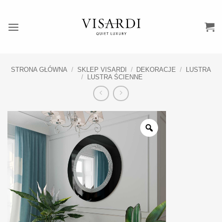
Przewiń
do
zawartości
STRONA GŁÓWNA
/
SKLEP VISARDI
/
DEKORACJE
/
LUSTRA
/
LUSTRA ŚCIENNE