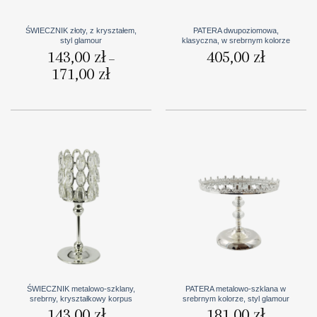
ŚWIECZNIK złoty, z kryształem,
PATERA dwupoziomowa,
styl glamour
klasyczna, w srebrnym kolorze
143,00
zł
405,00
zł
–
171,00
zł
Zakres
cen:
od
143,00 zł
do
171,00 zł
ŚWIECZNIK metalowo-szklany,
PATERA metalowo-szklana w
srebrny, kryształkowy korpus
srebrnym kolorze, styl glamour
143,00
zł
181,00
zł
–