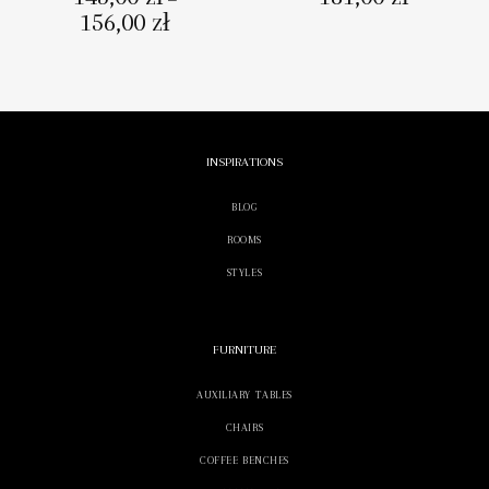
156,00
zł
Zakres
cen:
od
143,00 zł
do
156,00 zł
INSPIRATIONS
BLOG
ROOMS
STYLES
FURNITURE
AUXILIARY TABLES
CHAIRS
COFFEE BENCHES