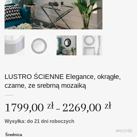
LUSTRO ŚCIENNE Elegance, okrągłe,
czarne, ze srebrną mozaiką
Zakres
1799,00
zł
2269,00
zł
–
cen:
od
Wysyłka: do 21 dni roboczych
1799,00
WYCZYŚĆ
do
Średnica