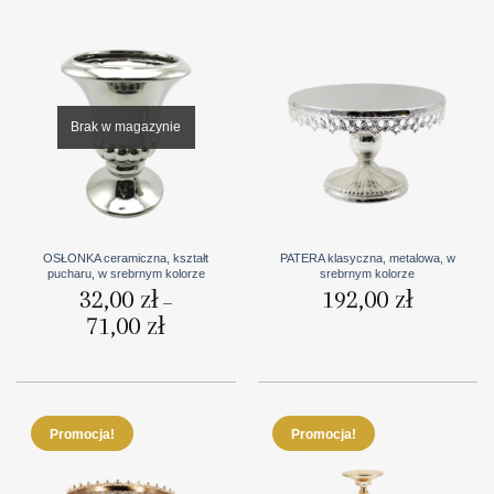
Brak w magazynie
OSŁONKA ceramiczna, kształt
PATERA klasyczna, metalowa, w
pucharu, w srebrnym kolorze
srebrnym kolorze
32,00
zł
192,00
zł
–
71,00
zł
Zakres
cen:
od
32,00 zł
do
71,00 zł
Promocja!
Promocja!