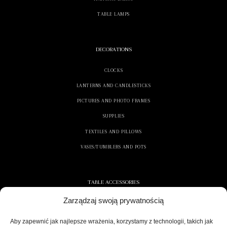
TABLE LAMPS
DECORATIONS
CLOCKS
LANTERNS AND CANDLESTICKS
PICTURES AND PHOTO FRAMES
SUPPLIES
TEXTILES AND PILLOWS
VASES/TUMBLERS AND POTS
TABLE ACCESSORIES
Zarządzaj swoją prywatnością
CONTAINERS AND NAPKINS
COOLERS/ICE CONTAINERS
Aby zapewnić jak najlepsze wrażenia, korzystamy z technologii, takich jak