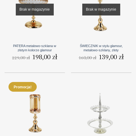
Brak w magazynie
Brak w magazynie
PATERA metalowo-szklana w
ŚWIECZNIK w stylu glamour,
złotym kolorze glamour
metalowo-szklany, złoty
Pierwotna
198,00
zł
Aktualna
Pierwotna
139,00
zł
Aktua
229,00
zł
160,00
zł
cena
cena
cena
cena
wynosiła:
wynosi:
wynosiła:
wynosi
229,00 zł.
198,00 zł.
160,00 zł.
139,00
Promocja!