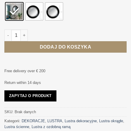
2269,00
ilość LUSTRO ŚCIENNE Elegance, okrągłe, czarne, ze srebrną 
DODAJ DO KOSZYKA
Free delivery over € 200
Return within 14 days
ZAPYTAJ O PRODUKT
SKU:
Brak danych
Kategorii:
DEKORACJE
,
LUSTRA
,
Lustra dekoracyjne
,
Lustra okrągłe
,
Lustra ścienne
,
Lustra z ozdobną ramą