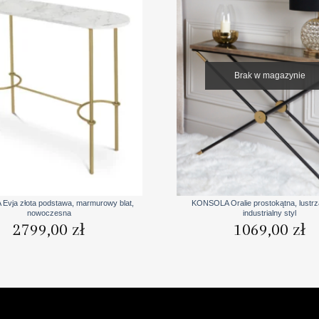
Brak w magazynie
+
vja złota podstawa, marmurowy blat,
KONSOLA Oralie prostokątna, lustrza
nowoczesna
industrialny styl
2799,00
zł
1069,00
zł