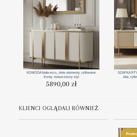
+
+
KOMODA biała ecru, złote elementy, ryflowane
SZAFKA RTV
fronty, nowoczesny styl
blat, ryf
5890,00
zł
KLIENCI OGLĄDALI RÓWNIEŻ
Promo