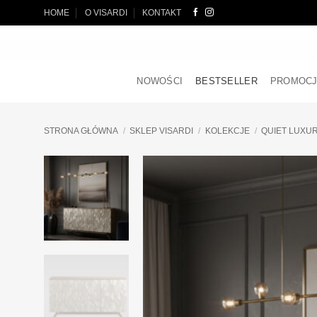
Przewiń
HOME
O VISARDI
KONTAKT
do
zawartości
NOWOŚCI
BESTSELLER
PROMOC
STRONA GŁÓWNA
/
SKLEP VISARDI
/
KOLEKCJE
/
QUIET LUXU