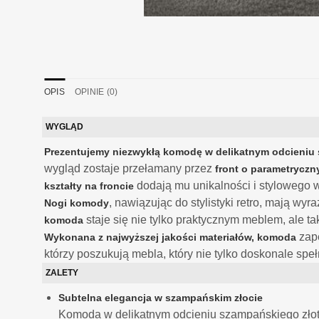
OPIS
OPINIE (0)
WYGLĄD
Prezentujemy niezwykłą komodę w delikatnym odcieniu
wygląd zostaje przełamany przez
front o parametryczn
dodają mu unikalności i stylowego 
kształty na froncie
, nawiązując do stylistyki retro, mają wyr
Nogi komody
staje się nie tylko praktycznym meblem, ale 
komoda
zape
Wykonana z najwyższej jakości materiałów, komoda
którzy poszukują mebla, który nie tylko doskonale sp
ZALETY
Subtelna elegancja w szampańskim złocie
Komoda w delikatnym odcieniu szampańskiego złota