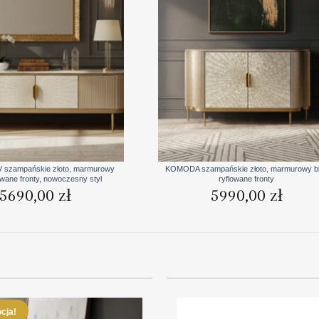
+
 szampańskie złoto, marmurowy
KOMODA szampańskie złoto, marmurowy bl
lowane fronty, nowoczesny styl
ryflowane fronty
5690,00
zł
5990,00
zł
cja!