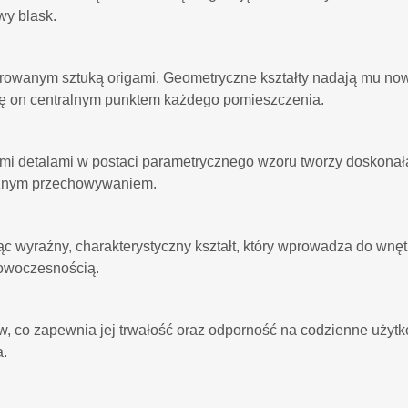
wy blask.
irowanym sztuką origami. Geometryczne kształty nadają mu no
 się on centralnym punktem każdego pomieszczenia.
kimi detalami w postaci parametrycznego wzoru tworzy dosk
ycznym przechowywaniem.
ąc wyraźny, charakterystyczny kształt, który wprowadza do wnęt
nowoczesnością.
, co zapewnia jej trwałość oraz odporność na codzienne użytk
a.