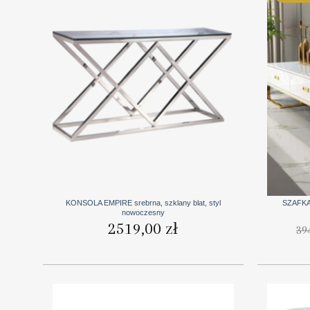
+
+
KONSOLA EMPIRE srebrna, szklany blat, styl
SZAFKA 
nowoczesny
2519,00
zł
39