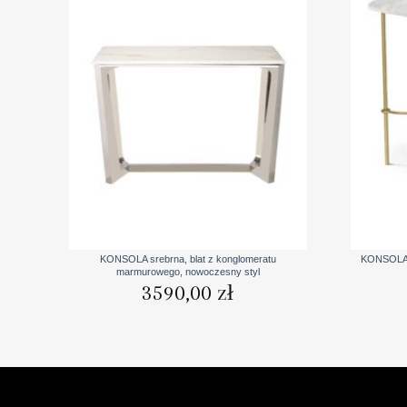
+
+
KONSOLA srebrna, blat z konglomeratu
KONSOLA E
marmurowego, nowoczesny styl
3590,00
zł