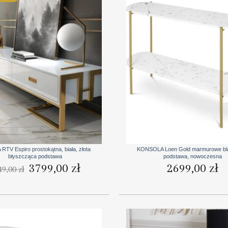
+
RTV Espiro prostokątna, biała, złota
KONSOLA Loen Gold marmurowe blat
błyszcząca podstawa
podstawa, nowoczesna
Pierwotna
Aktualna
3799,00
zł
2699,00
zł
49,00
zł
cena
cena
wynosiła:
wynosi:
3949,00 zł.
3799,00 zł.