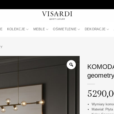
JE
KOLEKCJE
MEBLE
OŚWIETLENIE
DEKORACJE
RY
KOMODA 
geometry
5290,
Wymiary komody
Materiał: Płyt