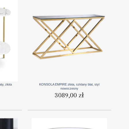
+
y, złota
KONSOLA EMPIRE złota, szklany blat, styl
nowoczesny
3089,00
zł