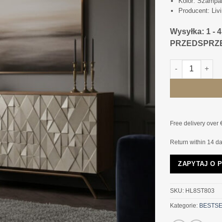
Kolor: Szampań
Producent: Livi
Wysyłka: 1 - 
PRZEDSPRZEDA
ilość KOMODA 
Free delivery over 
Return within 14 d
ZAPYTAJ O 
SKU:
HL8ST803
Kategorie:
BESTS