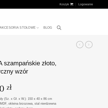
Koszyk
Logowanie
AKCESORIA STOŁOWE
BLOG
szampańskie złoto,
czny wzór
00
zł
 (Sz. x Gł. x W.): 150 x 40 x 86 cm
a MDF, okleina brzozowa, stal nierdzewna