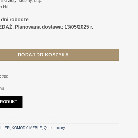
ski złoty, srebrny, brąz
n Hill
4 dni robocze
Ż. Planowana dostawa: 13/05/2025 r.
szampańskie złoto, geometryczny wzór
DODAJ DO KOSZYKA
€ 200
ays
PRODUKT
ELLER
,
KOMODY
,
MEBLE
,
Quiet Luxury