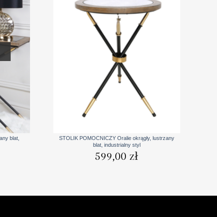
+
ny blat,
STOLIK POMOCNICZY Oralie okrągły, lustrzany
blat, industrialny styl
599,00
zł