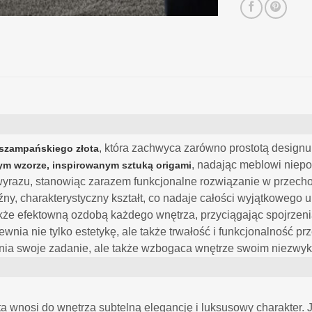
, która zachwyca zarówno prostotą designu,
 szampańskiego złota
, nadając meblowi niepo
ym wzorze,
inspirowanym sztuką origami
wyrazu, stanowiąc zarazem funkcjonalne rozwiązanie w przec
aźny, charakterystyczny kształt, co nadaje całości wyjątkowego ur
także efektowną ozdobą każdego wnętrza, przyciągając spojrze
wnia nie tylko estetykę, ale także trwałość i funkcjonalność pr
ełnia swoje zadanie, ale także wzbogaca wnętrze swoim niezwy
 wnosi do wnętrza subtelną elegancję i luksusowy charakter. 