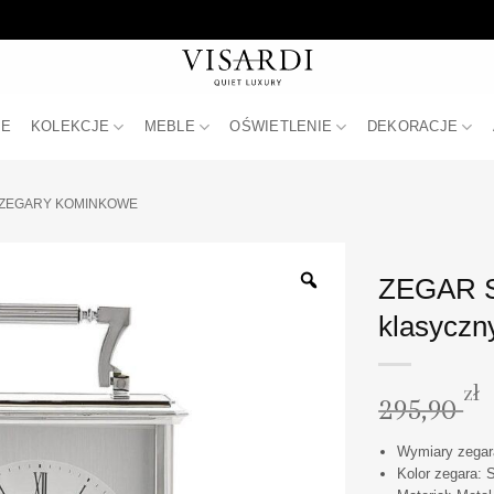
JE
KOLEKCJE
MEBLE
OŚWIETLENIE
DEKORACJE
ZEGARY KOMINKOWE
ZEGAR S
klasyczn
zł
295,90
Wymiary zegara
Kolor zegara: 