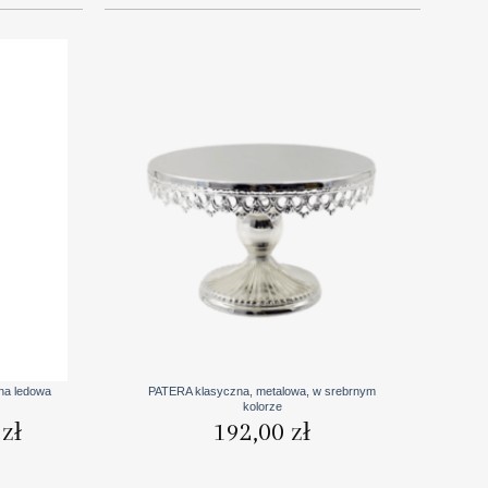
+
a ledowa
PATERA klasyczna, metalowa, w srebrnym
kolorze
Aktualna
0
zł
192,00
zł
cena
wynosi:
1769,00 zł.