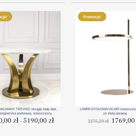
cja!
Promocja!
+
ALNIANY TREVISO okrągły biały blat,
LAMPA STOŁOWA VICARI nowoczesn
designerska podstawa, nowoczesny
ze złotą oprawą
Zakres
Pierwotna
0,00
zł
5190,00
zł
1769,0
2275,20
zł
–
cen:
cena
od
wynosiła:
4690,00 zł
2275,20 zł.
do