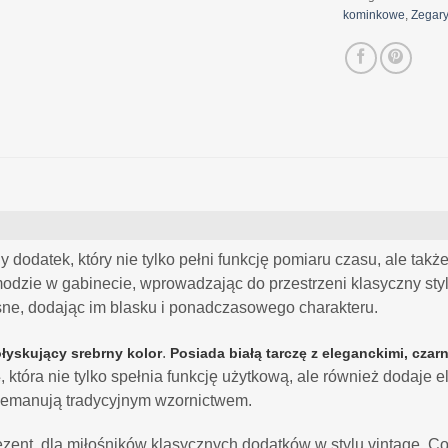
kominkowe
,
Zegary
 dodatek, który nie tylko pełni funkcję pomiaru czasu, ale ta
modzie w gabinecie, wprowadzając do przestrzeni klasyczny sty
ne, dodając im blasku i ponadczasowego charakteru.
.
łyskujący srebrny kolor
Posiada białą tarczę z eleganckimi, cza
, która nie tylko spełnia funkcję użytkową, ale również dodaje el
ę
e emanują tradycyjnym wzornictwem.
ent, dla miłośników klasycznych dodatków w stylu vintage. Co 