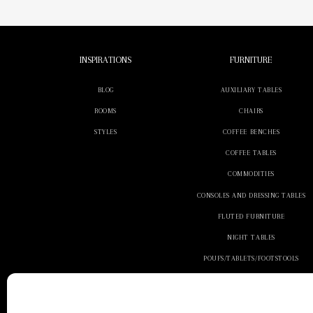
INSPIRATIONS
FURNITURE
BLOG
AUXILIARY TABLES
ROOMS
CHAIRS
STYLES
COFFEE BENCHES
COFFEE TABLES
COMMODITIES
CONSOLES AND DRESSING TABLES
FLUTED FURNITURE
NIGHT TABLES
POUFS/TABLETS/FOOTSTOOLS
SEATS
SOFA