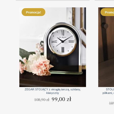
Promocja!
Promo
+
+
ZEGAR STOJĄCY z okrągłą tarczą, szklany,
STOLI
klasyczny
półkami,
Pierwotna
Aktualna
99,00
zł
108,90
zł
cena
cena
18
wynosiła:
wynosi:
108,90 zł.
99,00 zł.