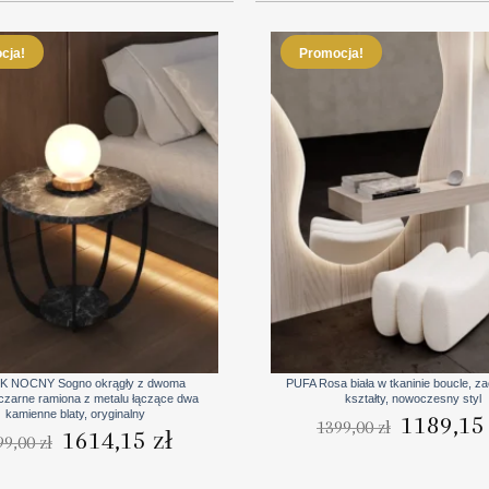
5190,00 zł
cja!
Promocja!
+
K NOCNY Sogno okrągły z dwoma
PUFA Rosa biała w tkaninie boucle, z
 czarne ramiona z metalu łączące dwa
kształty, nowoczesny styl
kamienne blaty, oryginalny
Pierwotna
1189,1
1399,00
zł
cena
Pierwotna
Aktualna
1614,15
zł
99,00
zł
wynosiła:
cena
cena
1399,00 zł.
wynosiła:
wynosi:
1899,00 zł.
1614,15 zł.