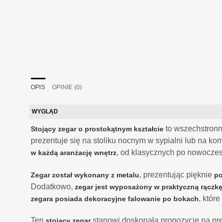
OPIS
OPINIE (0)
WYGLĄD
to wszechstronny
Stojący zegar o prostokątnym kształcie
prezentuje się na stoliku nocnym w sypialni lub na ko
, od klasycznych po nowoczes
w każdą aranżację wnętrz
, prezentując pięknie
Zegar został wykonany z metalu
po
Dodatkowo,
zegar jest wyposażony w praktyczną rączk
, któr
zegara
posiada dekoracyjne falowanie po bokach
Ten
stanowi doskonałą propozycję na prez
stojący zegar