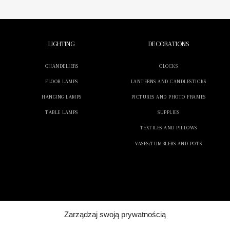
LIGHTING
DECORATIONS
CHANDELIERS
CLOCKS
FLOOR LAMPS
LANTERNS AND CANDLESTICKS
HANGING LAMPS
PICTURES AND PHOTO FRAMES
TABLE LAMPS
SUPPLIES
TEXTILES AND PILLOWS
VASES/TUMBLERS AND POTS
Zarządzaj swoją prywatnością