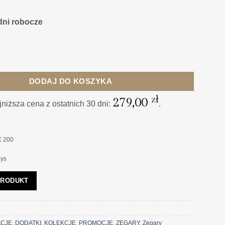
dni robocze
OJĄCY z rączką, srebrny, klasyczny
DODAJ DO KOSZYKA
zł
279,00
niższa cena z ostatnich 30 dni:
.
€ 200
ays
PRODUKT
CJE
,
DODATKI
,
KOLEKCJE
,
PROMOCJE
,
ZEGARY
,
Zegary