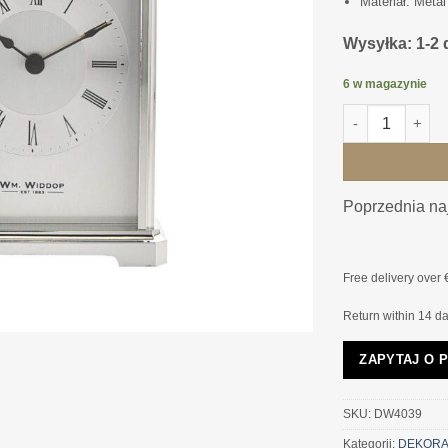
Materiał: Metal
Wysyłka: 1-2 
6 w magazynie
ilość ZEGAR ST
Poprzednia naj
Free delivery over 
Return within 14 d
ZAPYTAJ O 
SKU:
DW4039
Kategorii:
DEKORA