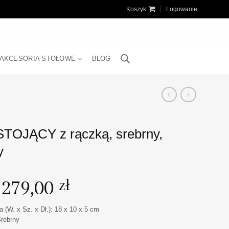
Koszyk
Logowanie
AKCESORIA STOŁOWE
BLOG
TOJĄCY z rączką, srebrny,
y
Pierwotna
279,00
Aktualna
zł
cena
cena
wynosiła:
wynosi:
 (W. x Sz. x Dł.): 18 x 10 x 5 cm
295,90 zł.
279,00 zł.
Srebrny