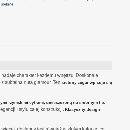
 srebrne
kże nadaje charakter każdemu wnętrzu. Doskonale
l z subtelną nutą glamour. Ten
srebrny zegar wpisuje się
.
rnymi rzymskimi cyframi, umieszczoną na srebrnym tle
egancji i stylu całej konstrukcji.
Klasyczny design
więcej, dostępny jest również w złotym kolorze, co