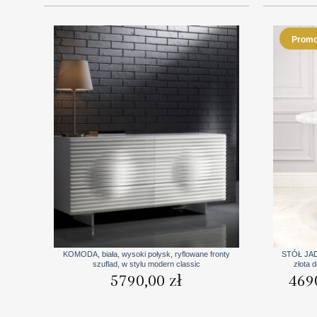
Promo
+
+
KOMODA, biała, wysoki połysk, ryflowane fronty
STÓŁ JAD
szuflad, w stylu modern classic
złota 
5790,00
zł
469