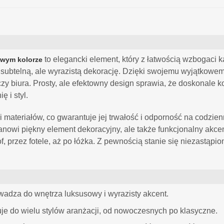
to elegancki element, który z łatwością wzbogaci 
owym kolorze
 subtelną, ale wyrazistą dekorację. Dzięki swojemu wyjątkowe
i czy biura. Prosty, ale efektowny design sprawia, że doskonale
 i styl.
 materiałów, co gwarantuje jej trwałość i odporność na codzi
tanowi piękny element dekoracyjny, ale także funkcjonalny akce
, przez fotele, aż po łóżka. Z pewnością stanie się niezastąp
adza do wnętrza luksusowy i wyrazisty akcent.
e do wielu stylów aranżacji, od nowoczesnych po klasyczne.