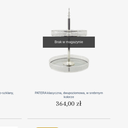
Brak w magazynie
+
o-szklany,
PATERA klasyczna, dwupoziomowa, w srebrnym
kolorze
364,00
zł