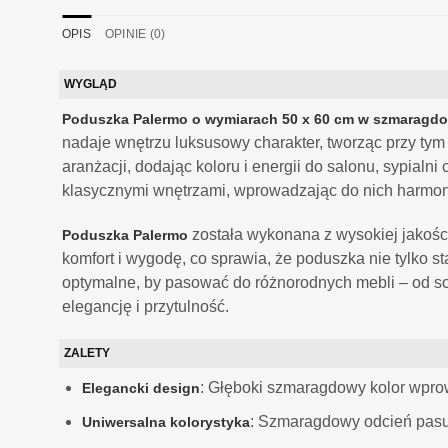
OPIS
OPINIE (0)
WYGLĄD
Poduszka Palermo o wymiarach 50 x 60 cm w szmaragd
nadaje wnętrzu luksusowy charakter, tworząc przy tym
aranżacji, dodając koloru i energii do salonu, sypialn
klasycznymi wnętrzami, wprowadzając do nich harmonię
została wykonana z wysokiej jakości
Poduszka Palermo
komfort i wygodę, co sprawia, że poduszka nie tylko s
optymalne, by pasować do różnorodnych mebli – od sof
elegancję i przytulność.
ZALETY
: Głęboki szmaragdowy kolor wprow
Elegancki design
: Szmaragdowy odcień pasuj
Uniwersalna kolorystyka