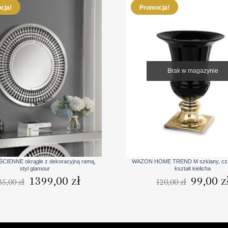
cja!
Promocja!
Brak w magazynie
+
CIENNE okrągłe z dekoracyjną ramą,
WAZON HOME TREND M szklany, czar
styl glamour
kształt kielicha
Pierwotna
Aktualna
Pierwotna
1399,00
zł
99,00
z
35,00
zł
120,00
zł
cena
cena
cena
wynosiła:
wynosi:
wynosiła:
1535,00 zł.
1399,00 zł.
120,00 zł.