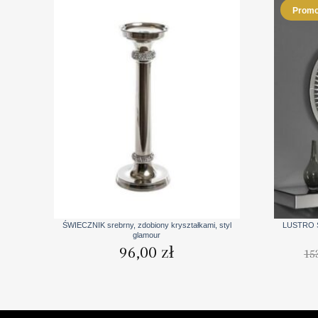
Promo
+
+
ŚWIECZNIK srebrny, zdobiony kryształkami, styl
LUSTRO Ś
glamour
96,00
zł
15