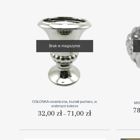
Brak w magazynie
+
+
OSŁONKA ceramiczna, kształt pucharu, w
MIS
srebrnym kolorze
7
Zakres
32,00
zł
71,00
zł
–
cen:
od
32,00 zł
do
71,00 zł