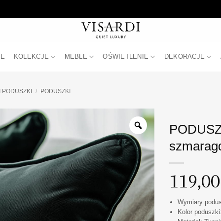
JE
KOLEKCJE
MEBLE
OŚWIETLENIE
DEKORACJE
I PODUSZKI
/
PODUSZKI
PODUSZK
szmaragd
119,0
Wymiary podus
Kolor poduszk