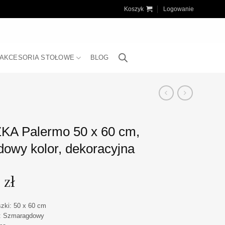
Koszyk
Logowanie
AKCESORIA STOŁOWE
BLOG
A Palermo 50 x 60 cm,
owy kolor, dekoracyjna
0
zł
zki: 50 x 60 cm
i: Szmaragdowy