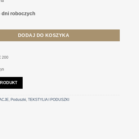
ina
5 dni roboczych
 Palermo 50 x 60 cm, szmaragdowy kolor, dekoracyjna
DODAJ DO KOSZYKA
€ 200
ays
PRODUKT
ACJE
,
Poduszki
,
TEKSTYLIA I PODUSZKI