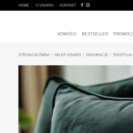
Przewiń
HOME
O VISARDI
KONTAKT
do
zawartości
NOWOŚCI
BESTSELLER
PROMOC
STRONA GŁÓWNA
/
SKLEP VISARDI
/
DEKORACJE
/
TEKSTYLIA 