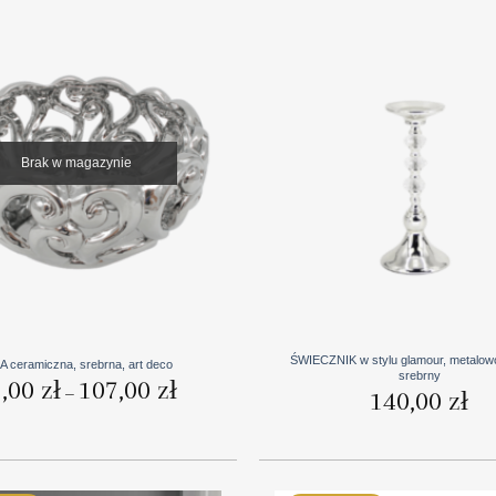
Brak w magazynie
+
ŚWIECZNIK w stylu glamour, metalow
A ceramiczna, srebrna, art deco
srebrny
Zakres
8,00
zł
107,00
zł
–
140,00
zł
cen:
od
78,00 zł
do
107,00 zł