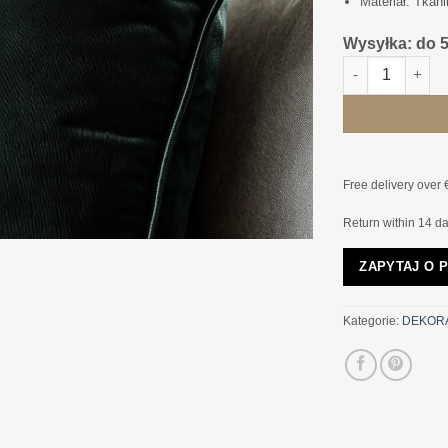
Materiał: Tkan
Wysyłka: do 
ilość PODUSZKA
Free delivery over 
Return within 14 d
ZAPYTAJ O 
Kategorie:
DEKOR