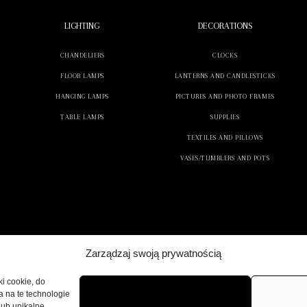
LIGHTING
DECORATIONS
CHANDELIERS
CLOCKS
FLOOR LAMPS
LANTERNS AND CANDLESTICKS
HANGING LAMPS
PICTURES AND PHOTO FRAMES
TABLE LAMPS
SUPPLIES
TEXTILES AND PILLOWS
VASES/TUMBLERS AND POTS
Zarządzaj swoją prywatnością
ki cookie, do
a na te technologie
lub unikalne