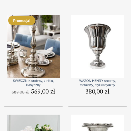
Promocja!
ŚWIECZNIK srebrny, z niklu,
WAZON HENRY srebrny,
klasyczny
metalowy, styl klasyczny
Pierwotna
569,00
zł
Aktualna
380,00
zł
589,00
zł
cena
cena
wynosiła:
wynosi:
589,00 zł.
569,00 zł.