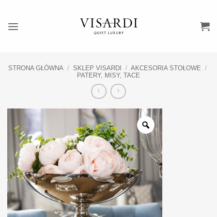
Przewiń
do
zawartości
STRONA GŁÓWNA
/
SKLEP VISARDI
/
AKCESORIA STOŁOWE
/
PATERY, MISY, TACE