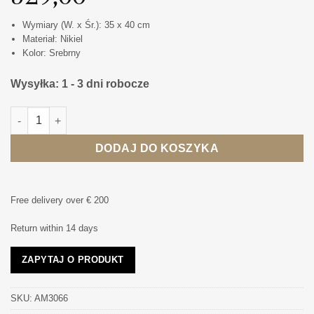
Wymiary (W. x Śr.): 35 x 40 cm
Materiał: Nikiel
Kolor: Srebrny
Wysyłka: 1 - 3 dni robocze
ilość PATERA na owoce, srebrna, z niklu, klasyczna
DODAJ DO KOSZYKA
Free delivery over € 200
Return within 14 days
ZAPYTAJ O PRODUKT
SKU:
AM3066