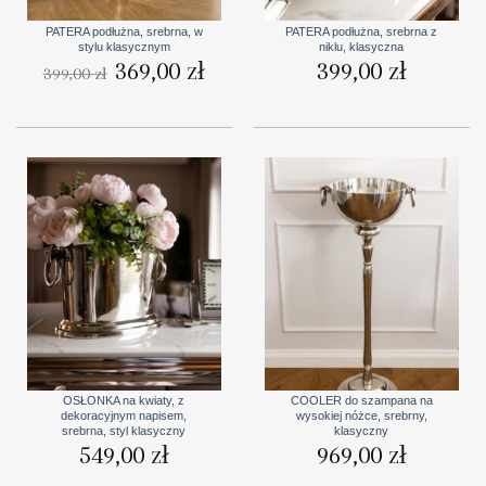
PATERA podłużna, srebrna, w
PATERA podłużna, srebrna z
stylu klasycznym
niklu, klasyczna
Pierwotna
369,00
zł
Aktualna
399,00
zł
399,00
zł
cena
cena
wynosiła:
wynosi:
399,00 zł.
369,00 zł.
OSŁONKA na kwiaty, z
COOLER do szampana na
dekoracyjnym napisem,
wysokiej nóżce, srebrny,
srebrna, styl klasyczny
klasyczny
549,00
zł
969,00
zł