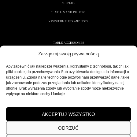
SUPPLIES
TEXTILES AND PILLOWS
VASES/TUMBLERS AND POTS
TABLE ACCESSORIES
Zarządzaj swoją prywatnością
CONTAINERS AND NAPKINS
COOLERS/ICE CONTAINERS
Aby zapewnić jak najlepsze wrażenia, korzystamy z technologii, takich jak
pliki cookie, do przechowywania i/lub uzyskiwania dostępu do informacji o
SALT/PEPPER SHAKERS
urządzeniu. Zgoda na te technologie pozwoli nam przetwarzać dane, takie
jak zachowanie podczas przeglądania lub unikalne identyfikatory na tej
stronie. Brak wyrażenia zgody lub wycofanie zgody może niekorzystnie
wpłynąć na niektóre cechy i funkcje.
SECURE DELIVERY
AKCEPTUJ WSZYSTKO
ODRZUĆ