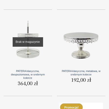
wynosiła:
wynosi:
od
1535,00 zł.
1399,00 zł
143,00 zł
do
156,00 zł
Brak w magazynie
PATERA klasyczna,
PATERA klasyczna, metalowa, w
dwupoziomowa, w srebrnym
srebrnym kolorze
kolorze
192,00
zł
364,00
zł
Promocja!