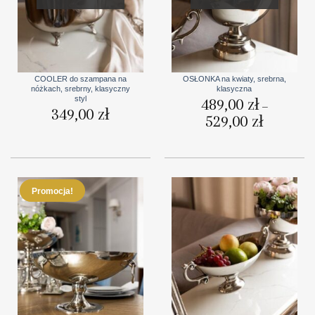
COOLER do szampana na
OSŁONKA na kwiaty, srebrna,
nóżkach, srebrny, klasyczny
klasyczna
styl
489,00
zł
–
349,00
zł
529,00
zł
Zakres
cen:
od
489,00 zł
do
529,00 zł
Promocja!