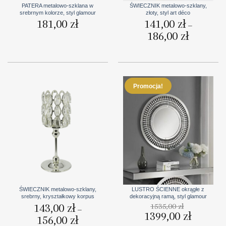
PATERA metalowo-szklana w
ŚWIECZNIK metalowo-szklany,
srebrnym kolorze, styl glamour
złoty, styl art déco
181,00
zł
141,00
zł
–
186,00
zł
Zakres
cen:
od
141,00 zł
do
186,00 zł
Promocja!
ŚWIECZNIK metalowo-szklany,
LUSTRO ŚCIENNE okrągłe z
srebrny, kryształkowy korpus
dekoracyjną ramą, styl glamour
143,00
zł
1535,00
zł
–
Pierwotna
1399,00
zł
Aktualna
156,00
zł
Zakres
cena
cena
cen: