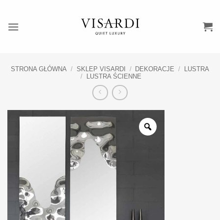
Przewiń
do
zawartości
STRONA GŁÓWNA
/
SKLEP VISARDI
/
DEKORACJE
/
LUSTRA
/
LUSTRA ŚCIENNE