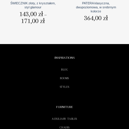
ŚWIECZNIK złoty, z kryształem,
PATERA klasyczna,
styl glamour
dwupoziomowa, w srebrnym
kolorze
143,00
zł
–
364,00
zł
171,00
zł
Zakres
cen:
od
143,00 zł
do
171,00 zł
INSPIRATIONS
BLOG
ROOMS
STYLES
FURNITURE
AUXILIARY TABLES
CHAIRS