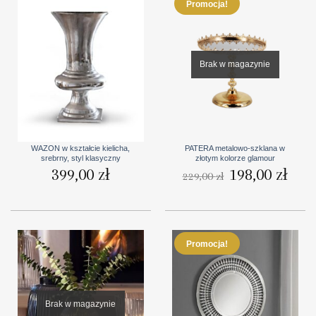
Promocja!
Brak w magazynie
WAZON w kształcie kielicha,
PATERA metalowo-szklana w
srebrny, styl klasyczny
złotym kolorze glamour
399,00
zł
Pierwotna
198,00
zł
Aktua
229,00
zł
cena
cena
wynosiła:
wynosi
229,00 zł.
198,00
Promocja!
Brak w magazynie