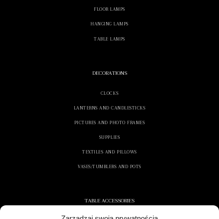
FLOOR LAMPS
HANGING LAMPS
TABLE LAMPS
DECORATIONS
CLOCKS
LANTERNS AND CANDLESTICKS
PICTURES AND PHOTO FRAMES
SUPPLIES
TEXTILES AND PILLOWS
VASES/TUMBLERS AND POTS
TABLE ACCESSORIES
Zarządzaj swoją prywatnością