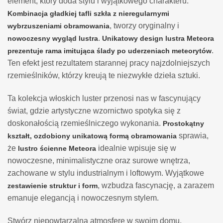
element, który doda stylu i wyjątkowego charakteru.
Kombinacja
gładkiej tafli szkła z nieregularnymi
, tworzy oryginalny i
wybrzuszeniami obramowania
.
nowoczesny wygląd lustra
Unikatowy design lustra Meteora
.
prezentuje
rama imitująca ślady po uderzeniach meteorytów
Ten efekt jest rezultatem starannej pracy najzdolniejszych
rzemieślników, którzy kreują te niezwykłe dzieła sztuki.
Ta kolekcja włoskich luster przenosi nas w fascynujący
świat, gdzie artystyczne wzornictwo spotyka się z
doskonałością rzemieślniczego wykonania.
Prostokątny
sprawia,
kształt, ozdobiony unikatową formą obramowania
że
idealnie wpisuje się w
lustro ścienne Meteora
nowoczesne, minimalistyczne oraz surowe wnętrza,
zachowane w stylu industrialnym i loftowym. Wyjątkowe
, wzbudza fascynację, a zarazem
zestawienie struktur i form
emanuje elegancją i nowoczesnym stylem.
Stwórz niepowtarzalną atmosferę w swoim domu,