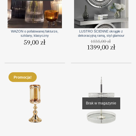
WAZON o pofalowanej fakturze,
LUSTRO ŚCIENNE okrągłe z
szklany, klasyczny
dekoracyjną ramą, styl glamour
59,00
zł
1535,00
zł
Pierwotna
1399,00
zł
Aktualna
cena
cena
wynosiła:
wynosi:
1535,00 zł.
1399,00 zł
Promocja!
Brak w magazynie