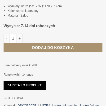
Wymiary lustra (Sz. x W.): 170 x 73 cm
Kolor lustra: Lustrzany
Materiał: Szkło
Wysyłka: 7-14 dni roboczych
ilość LUSTRO ŚCIENNE METEORA nowoczesny design, włoski p
DODAJ DO KOSZYKA
Free delivery over € 200
Return within 14 days
ZAPYTAJ O PRODUKT
SKU:
LK8002L
Kategorii:
DEKORACJE
,
LUSTRA
,
Lustra dekoracyjne
,
Lustra ścienne
,