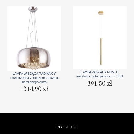
LAMPA WISZĄCA NOVI G
LAMPA WISZĄCA RADIANCY
metalowa złota glamour 1 x LED
nowoczesna z kloszem ze szkła
391,50
zł
lustrzanego duża
1314,90
zł
INSPIRATIONS