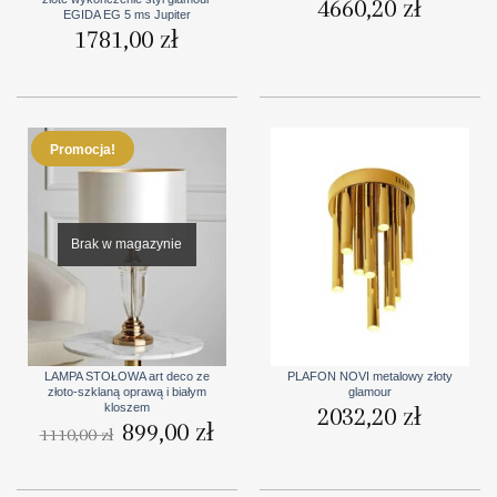
4660,20
zł
EGIDA EG 5 ms Jupiter
1781,00
zł
Promocja!
Brak w magazynie
LAMPA STOŁOWA art deco ze
PLAFON NOVI metalowy złoty
złoto-szklaną oprawą i białym
glamour
kloszem
2032,20
zł
Pierwotna
899,00
zł
Aktualna
1110,00
zł
cena
cena
wynosiła:
wynosi:
1110,00 zł.
899,00 zł.