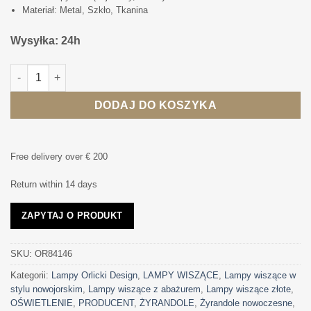
Materiał: Metal, Szkło, Tkanina
Wysyłka: 24h
ilość LAMPA WISZĄCA STANZA GOLD/NERO M złota oprawa cza
DODAJ DO KOSZYKA
Free delivery over € 200
Return within 14 days
ZAPYTAJ O PRODUKT
SKU:
OR84146
Kategorii:
Lampy Orlicki Design
,
LAMPY WISZĄCE
,
Lampy wiszące w
stylu nowojorskim
,
Lampy wiszące z abażurem
,
Lampy wiszące złote
,
OŚWIETLENIE
,
PRODUCENT
,
ŻYRANDOLE
,
Żyrandole nowoczesne
,