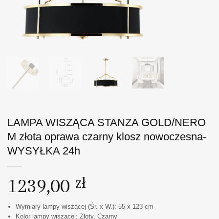
LAMPA WISZĄCA STANZA GOLD/NERO
M złota oprawa czarny klosz nowoczesna-
WYSYŁKA 24h
1239,00
zł
Wymiary lampy wiszącej (Śr. x W.): 55 x 123 cm
Kolor lampy wiszącej: Złoty, Czarny