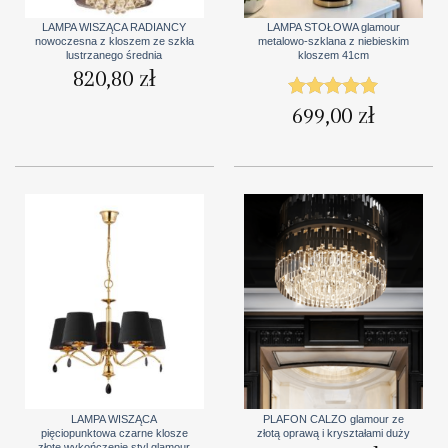
LAMPA WISZĄCA RADIANCY
LAMPA STOŁOWA glamour
nowoczesna z kloszem ze szkła
metalowo-szklana z niebieskim
lustrzanego średnia
kloszem 41cm
820,80
zł
699,00
zł
Oceniono
5
na 5
LAMPA WISZĄCA
PLAFON CALZO glamour ze
pięciopunktowa czarne klosze
złotą oprawą i kryształami duży
złote wykończenie styl glamour