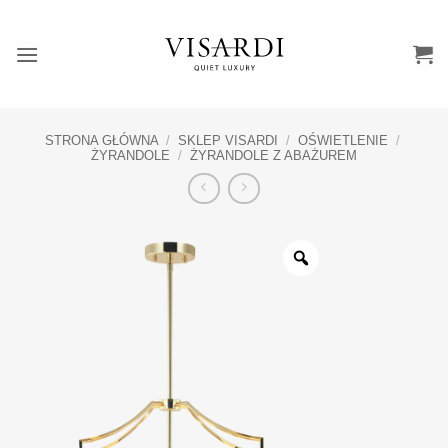
Przewiń
do
zawartości
STRONA GŁÓWNA
/
SKLEP VISARDI
/
OŚWIETLENIE
/
ŻYRANDOLE
/
ŻYRANDOLE Z ABAŻUREM