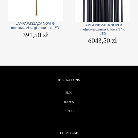
LAMPA WISZĄCA NOVI G
LAMPA WISZĄCA NOVI B
metalowa złota glamour 1 x LED
metalowa czarna loftowa 37 x
391,50
zł
LED
6043,50
zł
INSPIRATIONS
BLOG
ROOMS
STYLES
FURNITURE