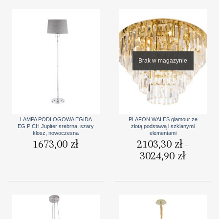
Brak w magazynie
LAMPA PODŁOGOWA EGIDA
PLAFON WALES glamour ze
EG P CH Jupiter srebrna, szary
złotą podstawą i szklanymi
klosz, nowoczesna
elementami
1673,00
zł
2103,30
zł
–
3024,90
zł
Zakres
cen:
od
2103,30 zł
do
3024,90 zł