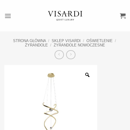
Przewiń
do
zawartości
STRONA GŁÓWNA
/
SKLEP VISARDI
/
OŚWIETLENIE
/
ŻYRANDOLE
/
ŻYRANDOLE NOWOCZESNE