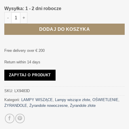
Wysyłka: 1 - 2 dni robocze
ilość LAMPA WISZĄCA SHIRE metalowa w stylu nowoczesnym z
DODAJ DO KOSZYKA
Free delivery over € 200
Return within 14 days
ZAPYTAJ O PRODUKT
SKU:
LX9483D
Kategorii:
LAMPY WISZĄCE
,
Lampy wiszące złote
,
OŚWIETLENIE
,
ŻYRANDOLE
,
Żyrandole nowoczesne
,
Żyrandole złote