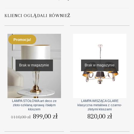
KLIENCI OGLĄDALI RÓWNIEŻ
Promocja!
Brak w magazynie
Brak w magazynie
LAMPA STOŁOWA art deco ze
LAMPA WISZĄCA GLARE
złoto-szklaną oprawą i białym
klasyczna metalowa z czarno-
kloszem
złotymi kloszami
Pierwotna
899,00
zł
Aktualna
820,00
zł
1110,00
zł
cena
cena
wynosiła:
wynosi:
1110,00 zł.
899,00 zł.