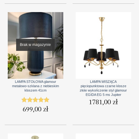
Brak w magazynie
LAMPA STOŁOWA glamour
LAMPA WISZĄCA
metalowo-szklana z niebieskim
pięciopunktowa czarne klosze
kloszem 41cm
złote wykończenie styl glamour
EGIDA EG 5 ms Jupiter
1781,00
zł
699,00
zł
Oceniono
5
na 5