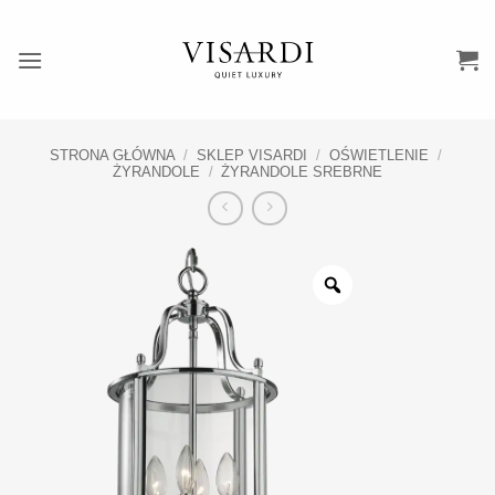
Przewiń
do
zawartości
STRONA GŁÓWNA
/
SKLEP VISARDI
/
OŚWIETLENIE
/
ŻYRANDOLE
/
ŻYRANDOLE SREBRNE