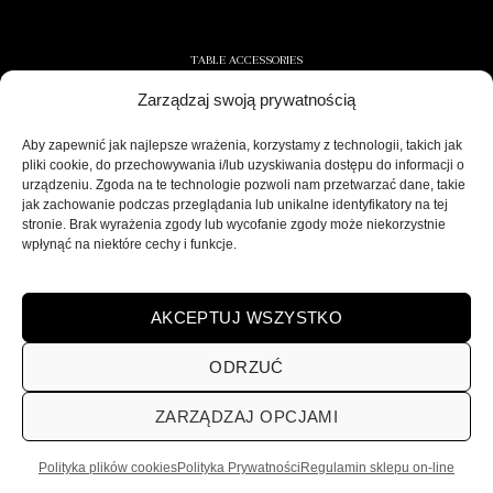
TABLE ACCESSORIES
Zarządzaj swoją prywatnością
CONTAINERS AND NAPKINS
COOLERS/ICE CONTAINERS
Aby zapewnić jak najlepsze wrażenia, korzystamy z technologii, takich jak
pliki cookie, do przechowywania i/lub uzyskiwania dostępu do informacji o
SALT/PEPPER SHAKERS
urządzeniu. Zgoda na te technologie pozwoli nam przetwarzać dane, takie
jak zachowanie podczas przeglądania lub unikalne identyfikatory na tej
stronie. Brak wyrażenia zgody lub wycofanie zgody może niekorzystnie
wpłynąć na niektóre cechy i funkcje.
SECURE DELIVERY
AKCEPTUJ WSZYSTKO
ODRZUĆ
ZARZĄDZAJ OPCJAMI
POLITYKA PRYWATNOŚCI
REGULAMIN SKLEPU ON-LINE
WYSYŁKA
DOSTAWA
ZWROTY
HOME
VISARDI
Polityka plików cookies
Polityka Prywatności
Regulamin sklepu on-line
Visardi | Home Decorations | Home Accessories | © 2026