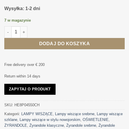
Wysyłka: 1-2 dni
7 w magazynie
ilość LAMPA WISZĄCA New York srebrna rama, dekoracyjna, sty
DODAJ DO KOSZYKA
Free delivery over € 200
Return within 14 days
ZAPYTAJ O PRODUKT
SKU:
HE8P04550CH
Kategorii:
LAMPY WISZĄCE
,
Lampy wiszące srebrne
,
Lampy wiszące
szklane
,
Lampy wiszące w stylu nowojorskim
,
OŚWIETLENIE
,
ŻYRANDOLE
,
Żyrandole klasyczne
,
Żyrandole srebrne
,
Żyrandole