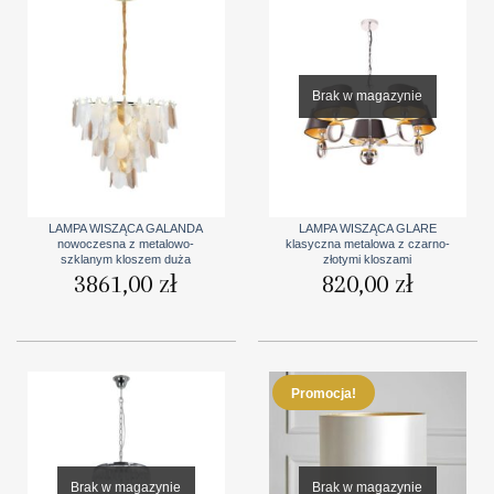
Brak w magazynie
LAMPA WISZĄCA GALANDA
LAMPA WISZĄCA GLARE
nowoczesna z metalowo-
klasyczna metalowa z czarno-
szklanym kloszem duża
złotymi kloszami
3861,00
zł
820,00
zł
Promocja!
Brak w magazynie
Brak w magazynie