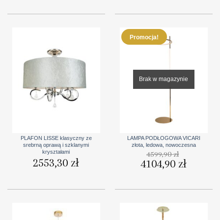
Promocja!
Brak w magazynie
PLAFON LISSE klasyczny ze
LAMPA PODŁOGOWA VICARI
srebrną oprawą i szklanymi
złota, ledowa, nowoczesna
kryształami
4599,90
zł
2553,30
zł
Pierwotna
4104,90
zł
Aktualna
cena
cena
wynosiła:
wynosi:
4599,90 zł.
4104,90 zł