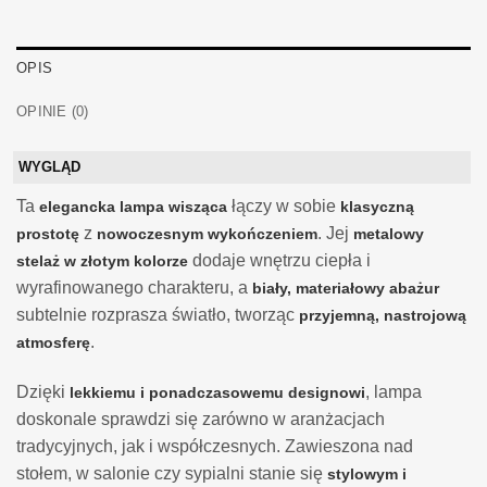
OPIS
OPINIE (0)
WYGLĄD
Ta
łączy w sobie
elegancka lampa wisząca
klasyczną
z
. Jej
prostotę
nowoczesnym wykończeniem
metalowy
dodaje wnętrzu ciepła i
stelaż w złotym kolorze
wyrafinowanego charakteru, a
biały, materiałowy abażur
subtelnie rozprasza światło, tworząc
przyjemną, nastrojową
.
atmosferę
Dzięki
, lampa
lekkiemu i ponadczasowemu designowi
doskonale sprawdzi się zarówno w aranżacjach
tradycyjnych, jak i współczesnych. Zawieszona nad
stołem, w salonie czy sypialni stanie się
stylowym i