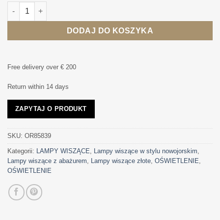
ilość LAMPA WISZĄCA, dekoracyjna, złote wykończenie, materi
DODAJ DO KOSZYKA
Free delivery over € 200
Return within 14 days
ZAPYTAJ O PRODUKT
SKU:
OR85839
Kategorii:
LAMPY WISZĄCE
,
Lampy wiszące w stylu nowojorskim
,
Lampy wiszące z abażurem
,
Lampy wiszące złote
,
OŚWIETLENIE
,
OŚWIETLENIE