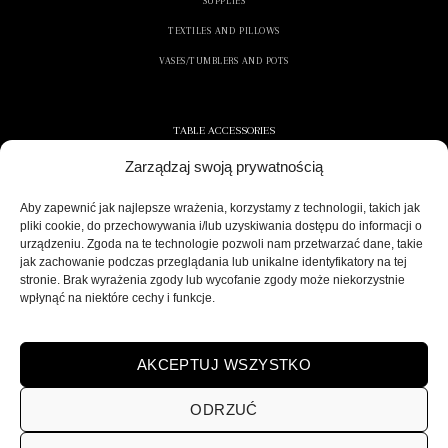
SUPPLIES
TEXTILES AND PILLOWS
VASES/TUMBLERS AND POTS
TABLE ACCESSORIES
Zarządzaj swoją prywatnością
CONTAINERS AND NAPKINS
COOLERS/ICE CONTAINERS
Aby zapewnić jak najlepsze wrażenia, korzystamy z technologii, takich jak
pliki cookie, do przechowywania i/lub uzyskiwania dostępu do informacji o
SALT/PEPPER SHAKERS
urządzeniu. Zgoda na te technologie pozwoli nam przetwarzać dane, takie
jak zachowanie podczas przeglądania lub unikalne identyfikatory na tej
stronie. Brak wyrażenia zgody lub wycofanie zgody może niekorzystnie
wpłynąć na niektóre cechy i funkcje.
SECURE DELIVERY
AKCEPTUJ WSZYSTKO
ODRZUĆ