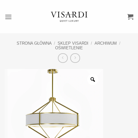
Przewiń
do
zawartości
STRONA GŁÓWNA
/
SKLEP VISARDI
/
ARCHIWUM
/
OŚWIETLENIE