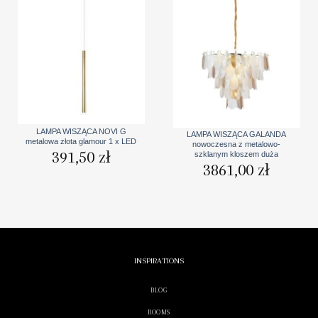
LAMPA WISZĄCA NOVI G
LAMPA WISZĄCA GALANDA
metalowa złota glamour 1 x LED
nowoczesna z metalowo-
391,50
zł
szklanym kloszem duża
3861,00
zł
INSPIRATIONS
BLOG
ROOMS