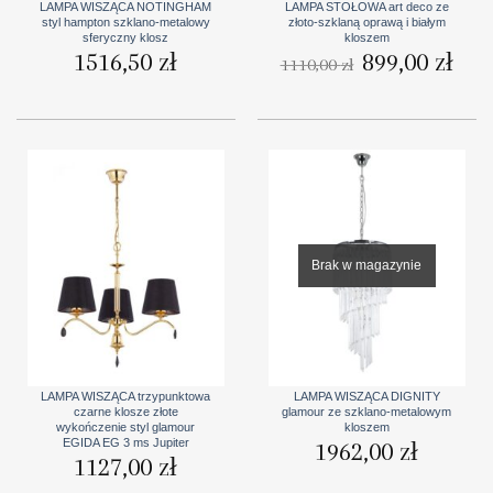
LAMPA WISZĄCA NOTINGHAM
LAMPA STOŁOWA art deco ze
styl hampton szklano-metalowy
złoto-szklaną oprawą i białym
sferyczny klosz
kloszem
1516,50
zł
Pierwotna
899,00
zł
Aktua
1110,00
zł
cena
cena
wynosiła:
wynos
1110,00 zł.
899,0
Brak w magazynie
LAMPA WISZĄCA trzypunktowa
LAMPA WISZĄCA DIGNITY
czarne klosze złote
glamour ze szklano-metalowym
wykończenie styl glamour
kloszem
EGIDA EG 3 ms Jupiter
1962,00
zł
1127,00
zł