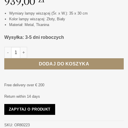
939,00
Wymiary lampy wiszącej (Śr. x W.): 35 x 30 cm
Kolor lampy wiszącej: Złoty, Biały
Materiał: Metal, Tkanina
Wysyłka: 3-5 dni roboczych
ilość LAMPA WISZĄCA CASA OLD GOLD S metalowa złota klasy
DODAJ DO KOSZYKA
Free delivery over € 200
Return within 14 days
ZAPYTAJ O PRODUKT
SKU:
OR80223