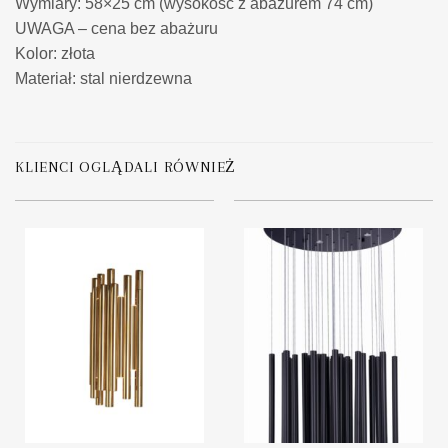
Wymiary:
58×25 cm (wysokość z abażurem 74 cm)
UWAGA – cena bez abażuru
Kolor: złota
Materiał: stal nierdzewna
KLIENCI OGLĄDALI RÓWNIEŻ