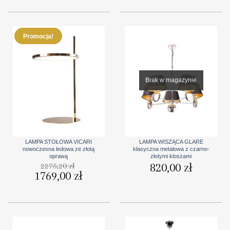
Promocja!
Brak w magazynie
LAMPA STOŁOWA VICARI
LAMPA WISZĄCA GLARE
nowoczesna ledowa ze złotą
klasyczna metalowa z czarno-
oprawą
złotymi kloszami
820,00
zł
2275,20
zł
Pierwotna
1769,00
zł
Aktualna
cena
cena
wynosiła:
wynosi:
2275,20 zł.
1769,00 zł.