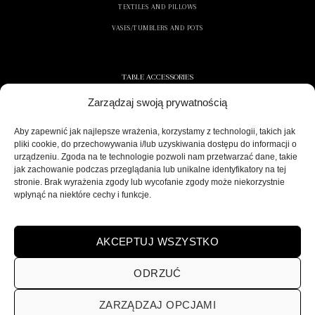
TEXTILES AND PILLOWS
VASES/TUMBLERS AND POTS
TABLE ACCESSORIES
Zarządzaj swoją prywatnością
CONTAINERS AND NAPKINS
COOLERS/ICE CONTAINERS
Aby zapewnić jak najlepsze wrażenia, korzystamy z technologii, takich jak
pliki cookie, do przechowywania i/lub uzyskiwania dostępu do informacji o
SALT/PEPPER SHAKERS
urządzeniu. Zgoda na te technologie pozwoli nam przetwarzać dane, takie
jak zachowanie podczas przeglądania lub unikalne identyfikatory na tej
stronie. Brak wyrażenia zgody lub wycofanie zgody może niekorzystnie
wpłynąć na niektóre cechy i funkcje.
SECURE DELIVERY
AKCEPTUJ WSZYSTKO
ODRZUĆ
ZARZĄDZAJ OPCJAMI
POLITYKA PRYWATNOŚCI
REGULAMIN SKLEPU ON-LINE