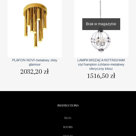
Brak w magazynie
PLAFON NOVI metalowy złoty
LAMPA WISZĄCA NOTINGHAM
glamour
styl hampton szklano-metalowy
sferyczny klosz
2032,20
zł
1516,50
zł
INSPIRATIONS
BLOG
ROOMS