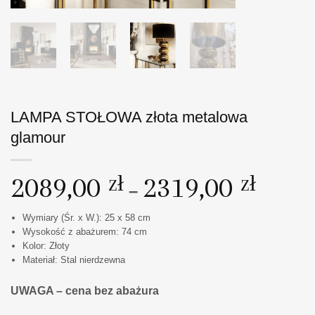
LAMPA STOŁOWA złota metalowa
glamour
Zakres
2089,00
zł
2319,00
zł
–
cen:
od
Wymiary (Śr. x W.):
25 x 58 cm
2089,00
Wysokość z abażurem: 74 cm
do
Kolor: Złoty
Materiał: Stal nierdzewna
2319,00
UWAGA – cena bez abażura