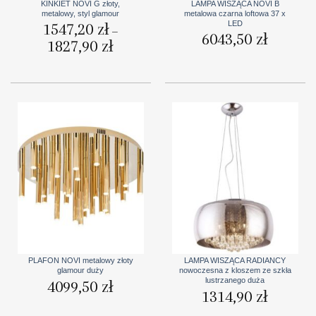
KINKIET NOVI G złoty,
LAMPA WISZĄCA NOVI B
metalowy, styl glamour
metalowa czarna loftowa 37 x
LED
1547,20
zł
–
6043,50
zł
1827,90
zł
Zakres
cen:
od
1547,20 zł
do
1827,90 zł
PLAFON NOVI metalowy złoty
LAMPA WISZĄCA RADIANCY
glamour duży
nowoczesna z kloszem ze szkła
lustrzanego duża
4099,50
zł
1314,90
zł