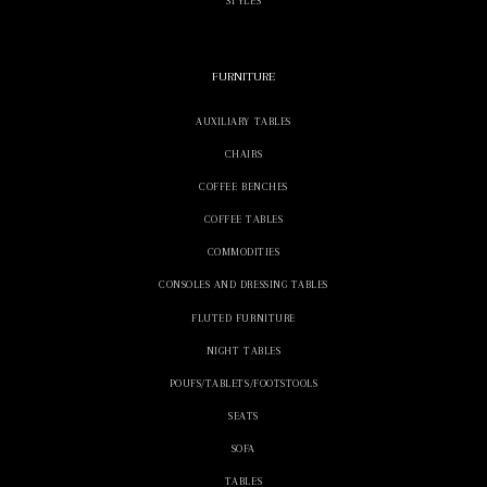
STYLES
FURNITURE
AUXILIARY TABLES
CHAIRS
COFFEE BENCHES
COFFEE TABLES
COMMODITIES
CONSOLES AND DRESSING TABLES
FLUTED FURNITURE
NIGHT TABLES
POUFS/TABLETS/FOOTSTOOLS
SEATS
SOFA
TABLES