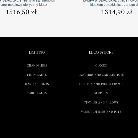
WISZĄCA NOTINGHAM styl hampton
LAMPA WISZĄCA RADIANCY nowoc
klano-metalowy sferyczny klosz
kloszem ze szkła lustrzanego 
1516,50
zł
1314,90
zł
LIGHTING
DECORATIONS
CHANDELIERS
CLOCKS
FLOOR LAMPS
LANTERNS AND CANDLESTICKS
HANGING LAMPS
PICTURES AND PHOTO FRAMES
TABLE LAMPS
SUPPLIES
TEXTILES AND PILLOWS
VASES/TUMBLERS AND POTS