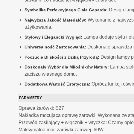
Design lamp
Symbolika Perfekcyjnego Ciała Geparda:
Wykonanie z najwyższe
Najwyższa Jakość Materiałów:
użytkowania.
Lampa dodaje stylu i el
Stylowy i Elegancki Wygląd:
Doskonale sprawdza si
Uniwersalność Zastosowania:
Design lampy pr
Poczucie Bliskości z Dziką Przyrodą:
Lampa stoło
Doskonały Wybór dla Miłośników Natury:
zaciszu własnego domu.
Oprócz funkcji oświe
Dodatkowa Wartość Estetyczna:
PARAMETRY
Oprawa żarówki: E27
Nakładka mocująca oprawę żarówki: Wykonana ze sta
Przewód zasilający + włącznik + wtyczka: Czarny oplot
Maksymalna moc żarówki żarowej: 60W