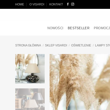
Przewiń
HOME
O VISARDI
KONTAKT
do
zawartości
NOWOŚCI
BESTSELLER
PROMOC
STRONA GŁÓWNA
/
SKLEP VISARDI
/
OŚWIETLENIE
/
LAMPY S