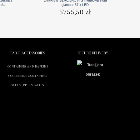
zesna z
LAMPA WISZĄCA NOVI G metalowa złota
duża
glamour 37 x LED
5755,50
zł
TABLE ACCESSORIES
SECURE DELIVERY
CONTAINERS AND NAPKINS
COOLERS/ICE CONTAINERS
SALT/PEPPER SHAKERS