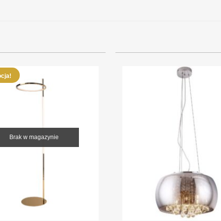
cja!
Brak w magazynie
+