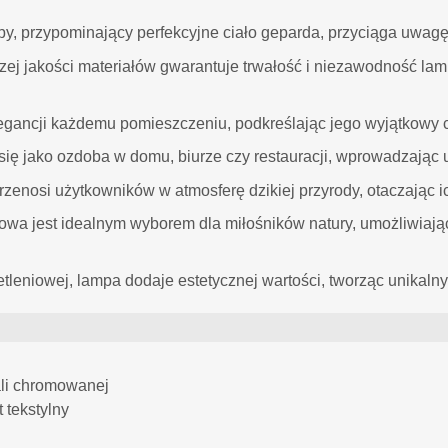
y, przypominający perfekcyjne ciało geparda, przyciąga uwagę, 
j jakości materiałów gwarantuje trwałość i niezawodność lampy
egancji każdemu pomieszczeniu, podkreślając jego wyjątkowy 
ę jako ozdoba w domu, biurze czy restauracji, wprowadzając ur
zenosi użytkowników w atmosferę dzikiej przyrody, otaczając ic
wa jest idealnym wyborem dla miłośników natury, umożliwiając
tleniowej, lampa dodaje estetycznej wartości, tworząc unikalny
li chromowanej
 tekstylny