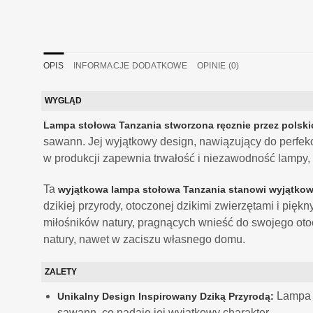
OPIS
INFORMACJE DODATKOWE
OPINIE (0)
WYGLĄD
Lampa stołowa Tanzania stworzona ręcznie przez polsk
sawann. Jej wyjątkowy design, nawiązujący do perfek
w produkcji zapewnia trwałość i niezawodność lampy, 
Ta
wyjątkowa lampa stołowa Tanzania stanowi wyjątkową
dzikiej przyrody, otoczonej dzikimi zwierzętami i pię
miłośników natury, pragnących wnieść do swojego oto
natury, nawet w zaciszu własnego domu.
ZALETY
Lampa s
Unikalny Design Inspirowany Dziką Przyrodą:
sawann, co nadaje jej wyjątkowy charakter.