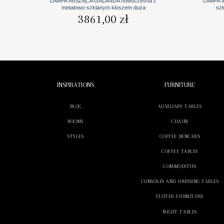
LAMPA WISZĄCA GALANDA nowoczesna z
LAMPA 
metalowo-szklanym kloszem duża
sz
3861,00
zł
INSPIRATIONS
FURNITURE
BLOG
AUXILIARY TABLES
ROOMS
CHAIRS
STYLES
COFFEE BENCHES
COFFEE TABLES
COMMODITIES
CONSOLES AND DRESSING TABLES
FLUTED FURNITURE
NIGHT TABLES