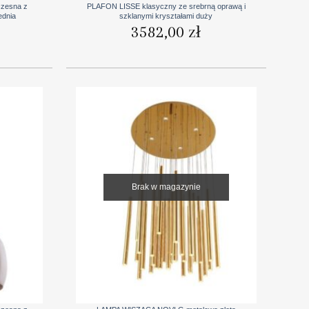
zesna z
PLAFON LISSE klasyczny ze srebrną oprawą i
ednia
szklanymi kryształami duży
3582,00
zł
Brak w magazynie
+