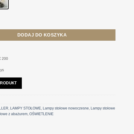
TOŁOWA 4concepts Tanzania
DODAJ DO KOSZYKA
€ 200
ays
PRODUKT
LLER
,
LAMPY STOŁOWE
,
Lampy stołowe nowoczesne
,
Lampy stołowe
łowe z abażurem
,
OŚWIETLENIE