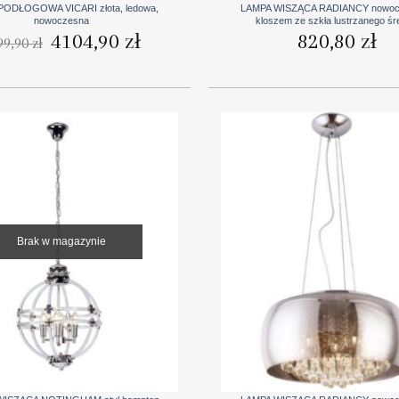
PODŁOGOWA VICARI złota, ledowa,
LAMPA WISZĄCA RADIANCY nowoc
nowoczesna
kloszem ze szkła lustrzanego śr
Pierwotna
Aktualna
4104,90
zł
820,80
zł
99,90
zł
cena
cena
wynosiła:
wynosi:
4599,90 zł.
4104,90 zł.
Brak w magazynie
+