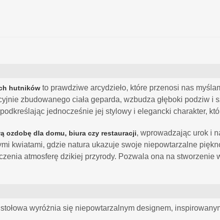
to prawdziwe arcydzieło, które przenosi nas myślami
ich hutników
cyjnie zbudowanego ciała geparda, wzbudza głęboki podziw i 
podkreślając jednocześnie jej stylowy i elegancki charakter, k
, wprowadzając urok i n
 ozdobę dla domu, biura czy restauracji
knymi kwiatami, gdzie natura ukazuje swoje niepowtarzalne piękn
czenia atmosferę dzikiej przyrody. Pozwala ona na stworzenie
tołowa wyróżnia się niepowtarzalnym designem, inspirowanym d