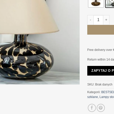
ilość LAMPA S
Free delivery over 
Return within 14 d
ZAPYTAJ O 
SKU:
Brak danych
Kategorii:
BESTSE
szklane
,
Lampy sto