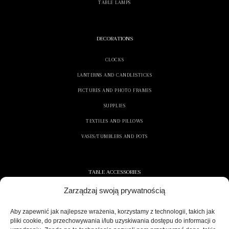
TABLE LAMPS
DECORATIONS
CLOCKS
LANTERNS AND CANDLESTICKS
PICTURES AND PHOTO FRAMES
SUPPLIES
TEXTILES AND PILLOWS
VASES/TUMBLERS AND POTS
TABLE ACCESSORIES
Zarządzaj swoją prywatnością
CONTAINERS AND NAPKINS
COOLERS/ICE CONTAINERS
Aby zapewnić jak najlepsze wrażenia, korzystamy z technologii, takich jak
pliki cookie, do przechowywania i/lub uzyskiwania dostępu do informacji o
SALT/PEPPER SHAKERS