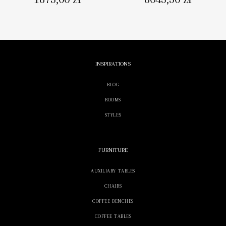
INSPIRATIONS
BLOG
ROOMS
STYLES
FURNITURE
AUXILIARY TABLES
CHAIRS
COFFEE BENCHES
COFFEE TABLES