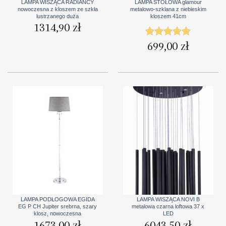
LAMPA WISZĄCA RADIANCY
LAMPA STOŁOWA glamour
nowoczesna z kloszem ze szkła
metalowo-szklana z niebieskim
lustrzanego duża
kloszem 41cm
1314,90
zł
699,00
zł
Oceniono
5
na 5
LAMPA PODŁOGOWA EGIDA
LAMPA WISZĄCA NOVI B
EG P CH Jupiter srebrna, szary
metalowa czarna loftowa 37 x
klosz, nowoczesna
LED
1673,00
zł
6043,50
zł