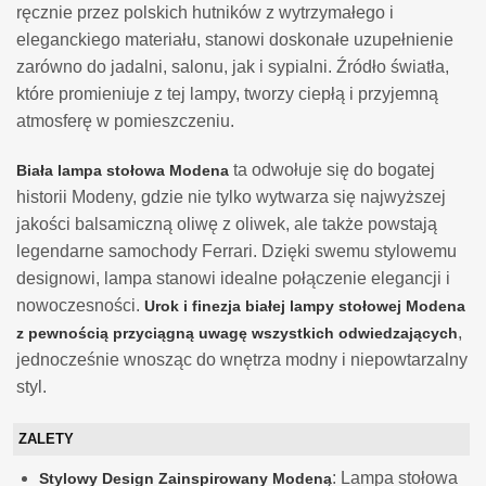
ręcznie przez polskich hutników z wytrzymałego i
eleganckiego materiału, stanowi doskonałe uzupełnienie
zarówno do jadalni, salonu, jak i sypialni. Źródło światła,
które promieniuje z tej lampy, tworzy ciepłą i przyjemną
atmosferę w pomieszczeniu.
ta odwołuje się do bogatej
Biała lampa stołowa Modena
historii Modeny, gdzie nie tylko wytwarza się najwyższej
jakości balsamiczną oliwę z oliwek, ale także powstają
legendarne samochody Ferrari. Dzięki swemu stylowemu
designowi, lampa stanowi idealne połączenie elegancji i
nowoczesności.
Urok i finezja białej lampy stołowej Modena
,
z pewnością przyciągną uwagę wszystkich odwiedzających
jednocześnie wnosząc do wnętrza modny i niepowtarzalny
styl.
ZALETY
: Lampa stołowa
Stylowy Design Zainspirowany Modeną