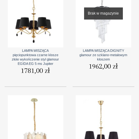
Brak w magazynie
LAMPA WISZĄCA
LAMPA WISZĄCA DIGNITY
pięciopunktowa czarne klosze
glamour ze szklano-metalowym
złote wykończenie styl glamour
kloszem
EGIDA EG 5 ms Jupiter
1962,00
zł
1781,00
zł