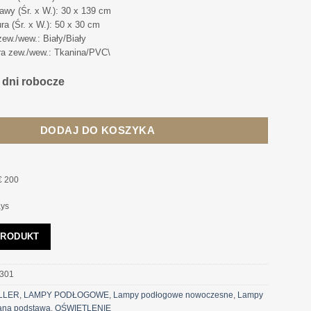
wy (Śr. x W.): 30 x 139 cm
a (Śr. x W.): 50 x 30 cm
zew./wew.: Biały/Biały
ra zew./wew.: Tkanina/PVC\
3 dni robocze
DŁOGOWA 4concepts Siena Transparentna zieleń, biały abażur,
DODAJ DO KOSZYKA
€ 200
ays
PRODUKT
301
LLER
,
LAMPY PODŁOGOWE
,
Lampy podłogowe nowoczesne
,
Lampy
aną podstawą
,
OŚWIETLENIE