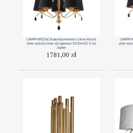
+
+
LAMPA WISZĄCA pięciopunktowa czarne klosze
LAMPA W
złote wykończenie styl glamour EGIDA EG 5 ms
złote wyk
Jupiter
1781,00
zł