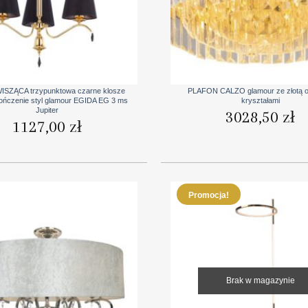
+
ISZĄCA trzypunktowa czarne klosze
PLAFON CALZO glamour ze złotą o
ończenie styl glamour EGIDA EG 3 ms
kryształami
Jupiter
3028,50
zł
1127,00
zł
Promocja!
Brak w magazynie