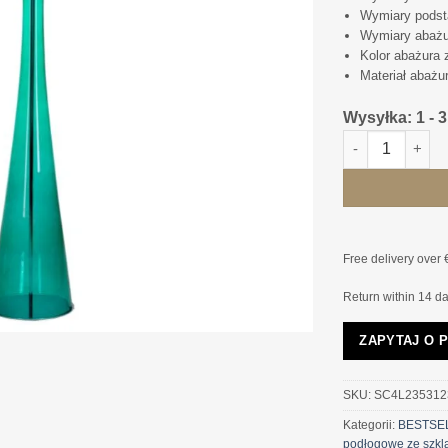
Wymiary podsta
Wymiary abażur
Kolor abażura 
Materiał abażu
Wysyłka: 1 - 
ilość LAMPA PO
Free delivery over 
Return within 14 d
ZAPYTAJ O 
SKU:
SC4L235312
Kategorii:
BESTSE
podłogowe ze szkl