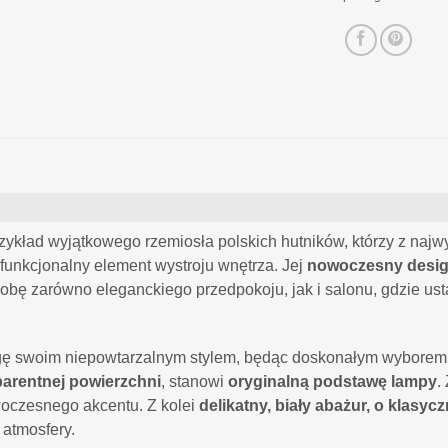
zykład wyjątkowego rzemiosła polskich hutników, którzy z naj
e funkcjonalny element wystroju wnętrza. Jej
nowoczesny desi
zdobę zarówno eleganckiego przedpokoju, jak i salonu, gdzie u
ę swoim niepowtarzalnym stylem, będąc doskonałym wyborem d
arentnej powierzchni
, stanowi
oryginalną podstawę lampy
.
owoczesnego akcentu. Z kolei
delikatny, biały abażur, o klasyc
 atmosfery.