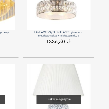
+
prawą i
LAMPA WISZĄCA BRILLANCE glamour z
metalowo-szklanym kloszem duża
1336,50
zł
Brak w magazynie