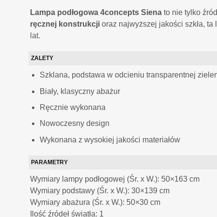
Lampa podłogowa 4concepts Siena
to nie tylko źr
ręcznej konstrukcji
oraz najwyższej jakości szkła, t
lat.
ZALETY
Szklana, podstawa w odcieniu transparentnej zielen
Biały, klasyczny abażur
Ręcznie wykonana
Nowoczesny design
Wykonana z wysokiej jakości materiałów
PARAMETRY
Wymiary lampy podłogowej (Śr. x W.): 50×163 cm
Wymiary podstawy (Śr. x W.): 30×139 cm
Wymiary abażura (Śr. x W.): 50×30 cm
Ilość źródeł światła: 1