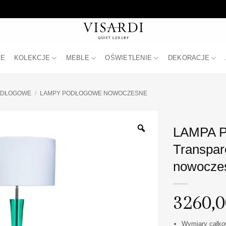
JE
KOLEKCJE
MEBLE
OŚWIETLENIE
DEKORACJE
ODŁOGOWE
/
LAMPY PODŁOGOWE NOWOCZESNE
LAMPA P
Transpare
nowocze
3260,
Wymiary całkow