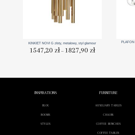
+
+
PLAFON L
KINKIET NOVI G złoty, metalowy, styl glamour
Zakres
1547,20
zł
1827,90
zł
–
cen:
od
1547,20 zł
do
1827,90 zł
INSPIRATIONS
FURNITURE
BLOG
AUXILIARY TABLES
ROOMS
CHAIRS
STYLES
COFFEE BENCHES
COFFEE TABLES