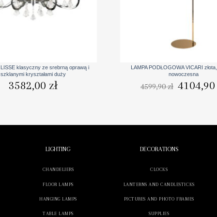
+
ISSE klasyczny ze srebrną oprawą i
LAMPA PODŁOGOWA VICARI złota, 
szklanymi kryształami duży
nowoczesna
Pierwotna
3582,00
zł
4104,9
4599,90
zł
cena
wynosiła:
4599,90 zł.
LIGHTING
DECORATIONS
CHANDELIERS
CLOCKS
FLOOR LAMPS
LANTERNS AND CANDLESTICKS
HANGING LAMPS
PICTURES AND PHOTO FRAMES
TABLE LAMPS
SUPPLIES