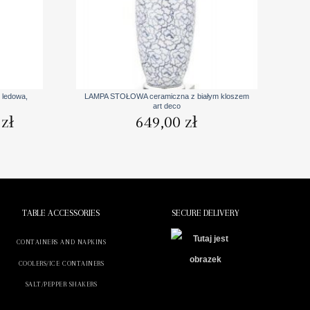
+
ledowa,
LAMPA STOŁOWA ceramiczna z białym kloszem
art deco
Aktualna
0
zł
649,00
zł
cena
wynosi:
4104,90 zł.
TABLE ACCESSORIES
SECURE DELIVERY
CONTAINERS AND NAPKINS
COOLERS/ICE CONTAINERS
SALT/PEPPER SHAKERS