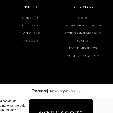
LIGHTING
DECORATIONS
CHANDELIERS
CLOCKS
FLOOR LAMPS
LANTERNS AND CANDLESTICKS
HANGING LAMPS
PICTURES AND PHOTO FRAMES
TABLE LAMPS
SUPPLIES
TEXTILES AND PILLOWS
VASES/TUMBLERS AND POTS
Zarządzaj swoją prywatnością
ki cookie, do
a na te technologie
lub unikalne
AKCEPTUJ WSZYSTKO