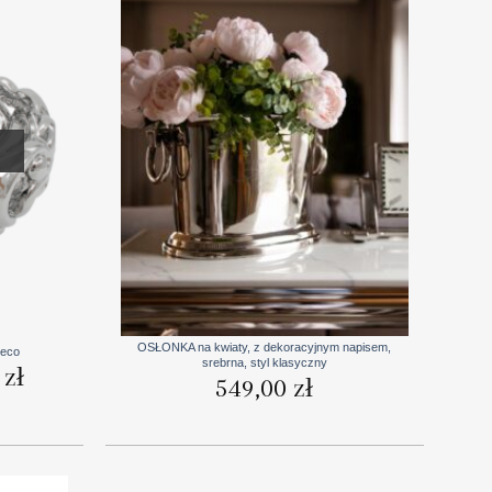
+
OSŁONKA na kwiaty, z dekoracyjnym napisem,
deco
srebrna, styl klasyczny
Zakres
0
zł
549,00
zł
cen:
od
78,00 zł
do
107,00 zł