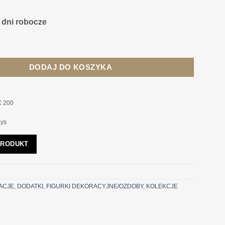
3 dni robocze
w kształcie samochodu, srebrna, z niklu
DODAJ DO KOSZYKA
€ 200
ays
PRODUKT
ACJE
,
DODATKI
,
FIGURKI DEKORACYJNE/OZDOBY
,
KOLEKCJE