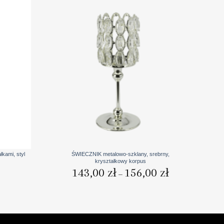
+
kami, styl
ŚWIECZNIK metalowo-szklany, srebrny,
kryształkowy korpus
Zakres
143,00
zł
156,00
zł
–
cen:
od
143,00 zł
do
156,00 zł