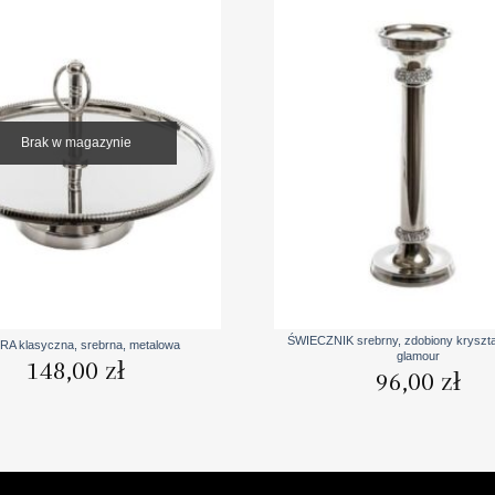
Brak w magazynie
+
ŚWIECZNIK srebrny, zdobiony kryształ
RA klasyczna, srebrna, metalowa
glamour
148,00
zł
96,00
zł