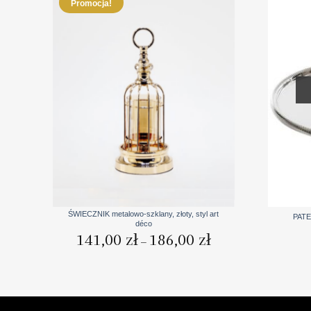
Promocja!
+
+
ŚWIECZNIK metalowo-szklany, złoty, styl art
PATE
déco
Zakres
141,00
zł
186,00
zł
–
cen:
od
141,00 zł
do
186,00 zł