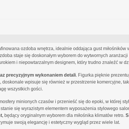
afinowana ozdoba wnętrza, idealnie oddająca gust miłośników 
ozdoba staje się doskonałym wyborem do wytwornych aranżacji 
kiem i niepowtarzalnym designem, który trudno znaleźć w dz
az precyzyjnym wykonaniem detali
. Figurka pięknie prezent
, doskonale wpisuje się również w przestrzenie komercyjne, tak
agę wszystkich gości.
fery minionych czasów i przenieść się do epoki, w której styl 
 stanie się wyrazistym elementem wyposażenia stylowego salonu
t,
będący oryginalnym wyborem dla miłośnika klimatów retro.
S
ymuje swoją elegancję i estetyczny wygląd przez wiele lat.