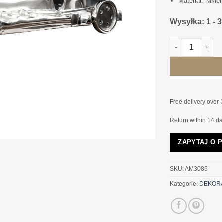
Materiał: Nikiel
Wysyłka: 1 - 
ilość FIGURKA 
Free delivery over 
Return within 14 d
ZAPYTAJ O 
SKU:
AM3085
Kategorie:
DEKOR