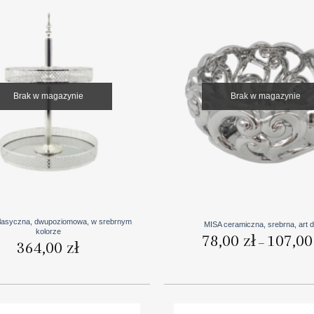
Brak w magazynie
Brak w magazynie
+
lasyczna, dwupoziomowa, w srebrnym
MISA ceramiczna, srebrna, art 
kolorze
78,00
zł
107,0
–
364,00
zł