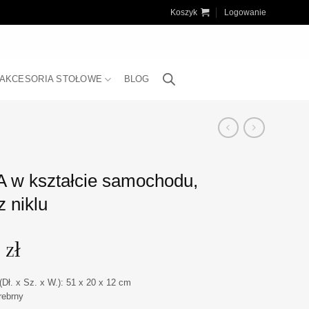
Koszyk
Logowanie
AKCESORIA STOŁOWE
BLOG
w kształcie samochodu,
z niklu
0
zł
(Dł. x Sz. x W.): 51 x 20 x 12 cm
Srebrny