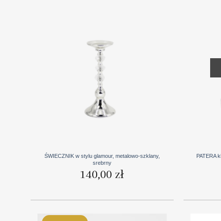
+
+
ŚWIECZNIK w stylu glamour, metalowo-szklany,
PATERA k
srebrny
140,00
zł