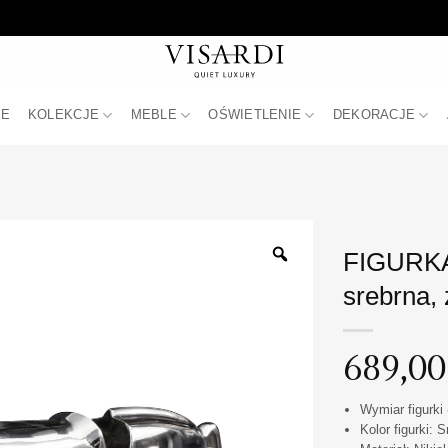
JE
KOLEKCJE
MEBLE
OŚWIETLENIE
DEKORACJE
FIGURKA 
srebrna, 
689,0
Wymiar figurki 
Kolor figurki: 