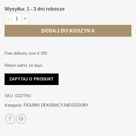
Wysyłka: 1 - 3 dni robocze
ilość FIGURKA DEKORACYJNA "OK" srebrna na czarnej podstaw
DODAJ DO KOSZYKA
Free delivery over € 200
Return within 14 days
ZAPYTAJ O PRODUKT
SKU:
GD2THU
Kategoria:
FIGURKI DEKORACYJNE/OZDOBY