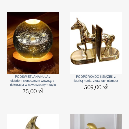
PODŚWIETLANA KULA z
PODPÓRKA DO KSIĄŻEK z
układem słonecznym wewnątrz,
figurką konia, złota, styl glamour
dekoracja w nowoczesnym stylu
509,00
zł
75,00
zł