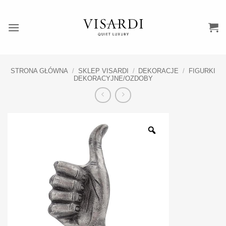
Przewiń
do
zawartości
STRONA GŁÓWNA
/
SKLEP VISARDI
/
DEKORACJE
/
FIGURKI
DEKORACYJNE/OZDOBY