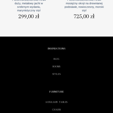
duży, metalowy jacht w
mosiężny okręt na drewnianej
srebrnym wydaniu,
podstawie, nowoczesny, morski
marynistyczny styl
styl
299,00
zł
725,00
zł
INSPIRATIONS
BLOG
ROOMS
STYLES
FURNITURE
AUXILIARY TABLES
CHAIRS