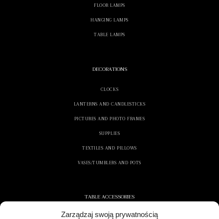
FLOOR LAMPS
HANGING LAMPS
TABLE LAMPS
DECORATIONS
CLOCKS
LANTERNS AND CANDLESTICKS
PICTURES AND PHOTO FRAMES
SUPPLIES
TEXTILES AND PILLOWS
VASES/TUMBLERS AND POTS
TABLE ACCESSORIES
Zarządzaj swoją prywatnością
CONTAINERS AND NAPKINS