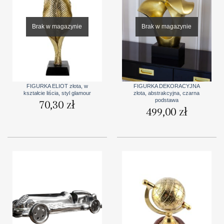
Brak w magazynie
Brak w magazynie
FIGURKA ELIOT złota, w
FIGURKA DEKORACYJNA
kształcie liścia, styl glamour
złota, abstrakcyjna, czarna
podstawa
70,30
zł
499,00
zł