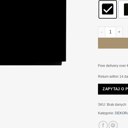
ilość DONICA S
Free delivery over 
Return within 14 d
ZAPYTAJ O 
SKU:
Brak danych
Kategorie:
DEKOR