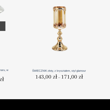
+
haru, w
ŚWIECZNIK złoty, z kryształem, styl glamour
Zakres
143,00
zł
171,00
zł
–
Zakres
zł
cen:
cen:
od
od
143,00 zł
32,00 zł
do
do
171,00 zł
71,00 zł