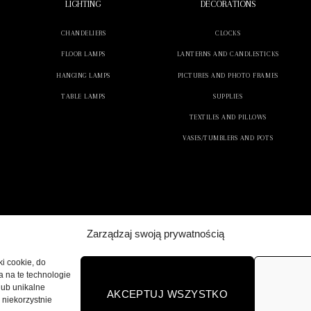
LIGHTING
DECORATIONS
CHANDELIERS
CLOCKS
FLOOR LAMPS
LANTERNS AND CANDLESTICKS
HANGING LAMPS
PICTURES AND PHOTO FRAMES
TABLE LAMPS
SUPPLIES
TEXTILES AND PILLOWS
VASES/TUMBLERS AND POTS
Zarządzaj swoją prywatnością
ki cookie, do
a na te technologie
lub unikalne
AKCEPTUJ WSZYSTKO
 niekorzystnie