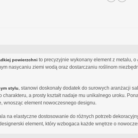
to precyzyjnie wykonany element z metalu, o
adkiej powierzchni
ym nasycaniu ziemi wodą oraz dostarczaniu roślinom niezbędne
, stanowi doskonały dodatek do surowych aranżacji sa
nym stylu
charakteru, a prosty kształt nadaje mu unikalnego uroku. Pon
acje, wnosząc element nowoczesnego designu.
a na elastyczne dostosowanie do różnych potrzeb dekoracyjnyc
eż designerski element, który wzbogaca każde wnętrze o nowoczes