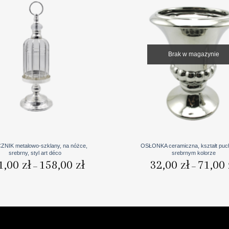
Brak w magazynie
+
ZNIK metalowo-szklany, na nóżce,
OSŁONKA ceramiczna, kształt puc
srebrny, styl art déco
srebrnym kolorze
Zakres
1,00
zł
158,00
zł
32,00
zł
71,00
–
–
cen:
od
151,00 zł
do
158,00 zł