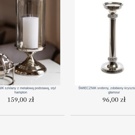
+
K szklany z metalową podstawą, styl
ŚWIECZNIK srebrny, zdobiony kryształ
hampton
glamour
159,00
zł
96,00
zł