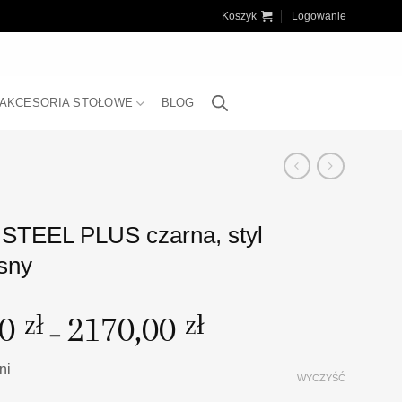
Koszyk
Logowanie
AKCESORIA STOŁOWE
BLOG
STEEL PLUS czarna, styl
sny
00
2170,00
Zakres
zł
zł
–
cen:
od
ni
1940,00 zł
WYCZYŚĆ