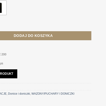
do
2170,00 zł
TEEL PLUS czarna, styl nowoczesny
DODAJ DO KOSZYKA
€ 200
ays
PRODUKT
ACJE
,
Donice i doniczki
,
WAZONY/PUCHARY I DONICZKI