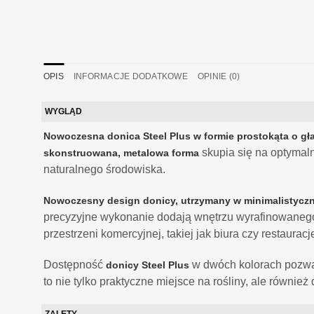
OPIS
INFORMACJE DODATKOWE
OPINIE (0)
WYGLĄD
Nowoczesna donica Steel Plus w formie prostokąta o gł
skupia się na optymaln
skonstruowana, metalowa forma
naturalnego środowiska.
Nowoczesny design donicy, utrzymany w minimalistycz
precyzyjne wykonanie dodają wnętrzu wyrafinowanego 
przestrzeni komercyjnej, takiej jak biura czy restaur
Dostępność
w dwóch kolorach pozwal
donicy Steel Plus
to nie tylko praktyczne miejsce na rośliny, ale równi