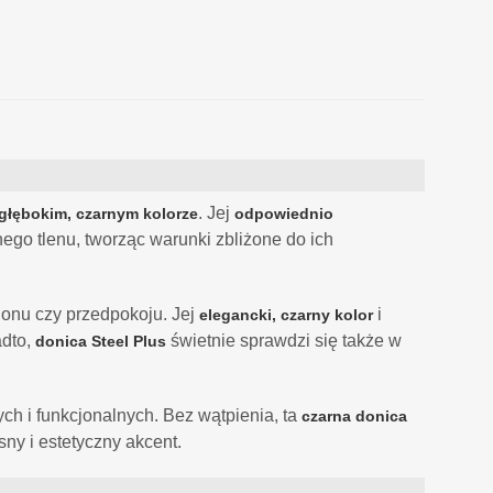
. Jej
głębokim, czarnym kolorze
odpowiednio
go tlenu, tworząc warunki zbliżone do ich
lonu czy przedpokoju. Jej
i
elegancki, czarny kolor
adto,
świetnie sprawdzi się także w
donica Steel Plus
h i funkcjonalnych. Bez wątpienia, ta
czarna donica
ny i estetyczny akcent.