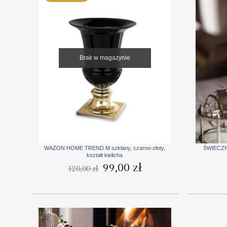
Brak w magazynie
+
+
WAZON HOME TREND M szklany, czarno-złoty,
ŚWIECZNI
kształt kielicha
Pierwotna
Aktualna
99,00
zł
120,00
zł
cena
cena
wynosiła:
wynosi:
120,00 zł.
99,00 zł.