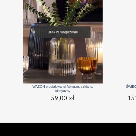
Brak w magazynie
+
+
WAZON o pofalowanej fakturze, szklany,
ŚWIEC
klasyczny
59,00
zł
15