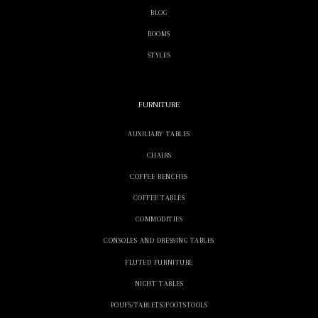
BLOG
ROOMS
STYLES
FURNITURE
AUXILIARY TABLES
CHAIRS
COFFEE BENCHES
COFFEE TABLES
COMMODITIES
CONSOLES AND DRESSING TABLES
FLUTED FURNITURE
NIGHT TABLES
POUFS/TABLETS/FOOTSTOOLS