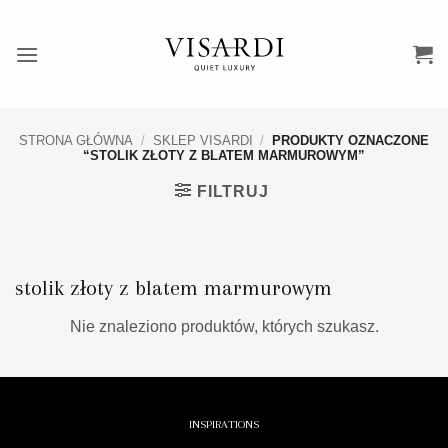
Przewiń
do
zawartości
STRONA GŁÓWNA
/
SKLEP VISARDI
/
PRODUKTY OZNACZONE
“STOLIK ZŁOTY Z BLATEM MARMUROWYM”
FILTRUJ
stolik złoty z blatem marmurowym
Nie znaleziono produktów, których szukasz.
INSPIRATIONS