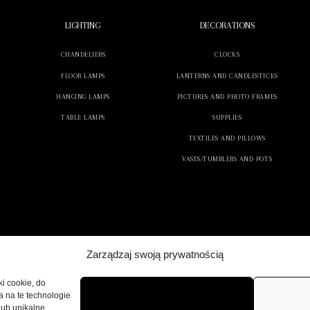
LIGHTING
DECORATIONS
CHANDELIERS
CLOCKS
FLOOR LAMPS
LANTERNS AND CANDLESTICKS
HANGING LAMPS
PICTURES AND PHOTO FRAMES
TABLE LAMPS
SUPPLIES
TEXTILES AND PILLOWS
VASES/TUMBLERS AND POTS
Zarządzaj swoją prywatnością
ki cookie, do
a na te technologie
lub unikalne