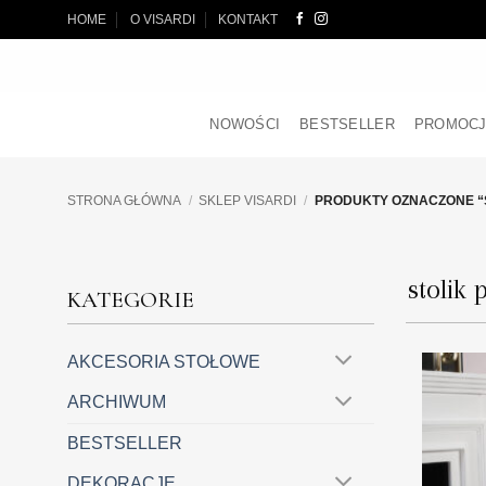
Przewiń
HOME
O VISARDI
KONTAKT
do
zawartości
NOWOŚCI
BESTSELLER
PROMOC
STRONA GŁÓWNA
/
SKLEP VISARDI
/
PRODUKTY OZNACZONE “S
stolik
KATEGORIE
AKCESORIA STOŁOWE
ARCHIWUM
BESTSELLER
DEKORACJE