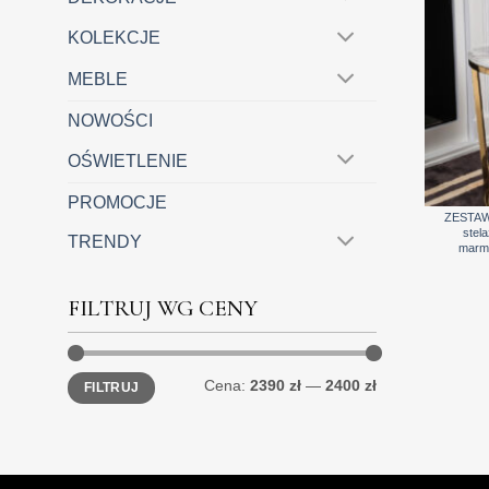
KOLEKCJE
MEBLE
NOWOŚCI
OŚWIETLENIE
+
PROMOCJE
ZESTAW
stel
TRENDY
marm
FILTRUJ WG CENY
Cena
Cena
Cena:
2390 zł
—
2400 zł
FILTRUJ
min
max